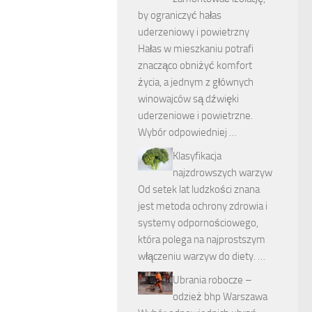
by ograniczyć hałas
uderzeniowy i powietrzny
Hałas w mieszkaniu potrafi
znacząco obniżyć komfort
życia, a jednym z głównych
winowajców są dźwięki
uderzeniowe i powietrzne.
Wybór odpowiedniej …
Klasyfikacja
najzdrowszych warzyw
Od setek lat ludzkości znana
jest metoda ochrony zdrowia i
systemy odpornościowego,
która polega na najprostszym
włączeniu warzyw do diety. …
Ubrania robocze –
odzież bhp Warszawa