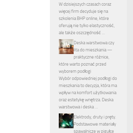
W dzisiejszych czasach coraz
więcej firm decyduje się na
szkolenia BHP online, które
oferują nie tylko elastyczność,
ale także oszczędność …
Deska warstwowa czy
lita do mieszkania —
praktyczne różnice,
które warto poznać przed
wyborem podłogi
Wybór odpowiedniej podłogi do
mieszkania to decyzja, która ma
wpływ na komfort użytkowania
oraz estetykę wnętrza. Deska
warstwowa i deska …
Elektrody, druty i pręty.
Podstawowe materiały
spawalnicze w pigułce