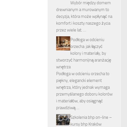
Wybór między domem
drewnianym a murowanym to
decyzja, która może wpłynąć na
komfort i koszty naszego życia
przez wiele lat. …
Podłoga w odcieniu
orzecha: jak łączyć
kolory i materiały, by
stworzyć harmonijną aranżację
wnętrza
Podłoga w odcieniu orzecha to
piękny, elegancki element
wnętrza, który jednak wymaga
przemyślanego doboru kolorów
i materiałów, aby osiągnąć
prawdziwą …
Szkolenia bhp on-line –
kursy bhp Kraków