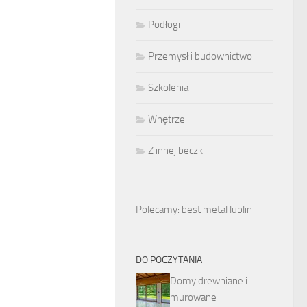
Podłogi
Przemysł i budownictwo
Szkolenia
Wnętrze
Z innej beczki
Polecamy: best metal lublin
DO POCZYTANIA
Domy drewniane i
murowane