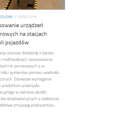
KOLENIA
17 MAJA 2019
sowanie urządzeń
rowych na stacjach
oli pojazdów
cja stanowi dziedzinę o bardzo
h możliwościach zastosowania
 technik pomiarowych a w
ności systemów pomiaru wielkości
cznych. Dzisiejsze wymagania
e produktom przemysłu
cyjnego w zakresie jakości
rów eksploatacyjnych a zwłaszcza
eństwa zmuszają producentów...