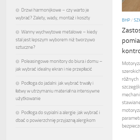
Drzwi harmonijkowe – czy warto je
wybrać? Zalety, wady, montaż i koszty
BHP
/
SZ
Zasto
Wanny wychwytowe metalowe – kiedy
pomia
stal jest lepszym wyborem niż tworzywo
sztuczne?
kontr
Poleasingowe monitory do biura i domu –
Motoryza
jak wybrać idealny ekran i nie przepłacić
szerokic
różnych
Podłoga do jadalni: jak wybrać trwały i
szczegól
łatwy w utrzymaniu materiał na intensywne
mechani
użytkowanie
stawian
motoryza
Podłoga do sypialni a alergie: jak wybrać i
paramet
dbać o powierzchnię przyjazną alergikom
bezpiecz