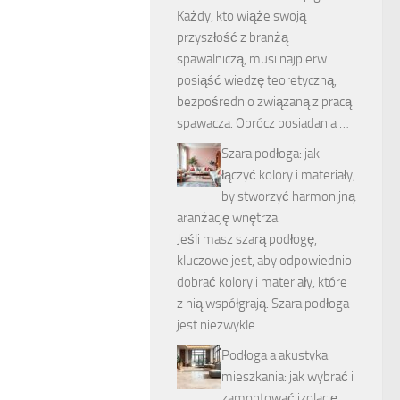
Każdy, kto wiąże swoją
przyszłość z branżą
spawalniczą, musi najpierw
posiąść wiedzę teoretyczną,
bezpośrednio związaną z pracą
spawacza. Oprócz posiadania …
Szara podłoga: jak
łączyć kolory i materiały,
by stworzyć harmonijną
aranżację wnętrza
Jeśli masz szarą podłogę,
kluczowe jest, aby odpowiednio
dobrać kolory i materiały, które
z nią współgrają. Szara podłoga
jest niezwykle …
Podłoga a akustyka
mieszkania: jak wybrać i
zamontować izolację,