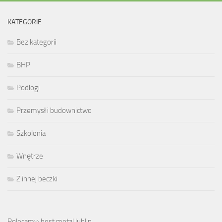
KATEGORIE
Bez kategorii
BHP
Podłogi
Przemysł i budownictwo
Szkolenia
Wnętrze
Z innej beczki
Polecamy: best metal lublin