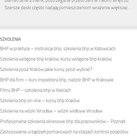
diametralnie zmienić postrzeganie przestrzeni w Twoim wnętrzu.
Szersze deski często nadają pomieszczeniom wrażenie większej …
SZKOLENIA
BHP w praktyce – instrukcje bhp, szkolenia bhp w Katowicach
Szkolenia wstępne bhp kraków, kursy wstępne bhp kraków
Szkolenia ppoż Kraków jakie kursy ppoż wybrać?
BHP dla firm – kurs inspektora bhp, nadzór BHP w Krakowie
Filmy BHP – szkolenia bhp w Kielcach
Szkolenia bhp on-line – kursy bhp Kraków
Szkolenia na wózki Wrocław – wózki widłowe Wrocław
Profesjonalne szkolenia okresowe bhp dla pracowników – Poznań
Zastosowanie urządzeń pomiarowych na stacjach kontroli pojazdów