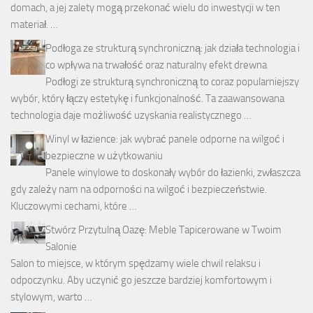
domach, a jej zalety mogą przekonać wielu do inwestycji w ten
materiał. …
Podłoga ze strukturą synchroniczną: jak działa technologia i
co wpływa na trwałość oraz naturalny efekt drewna
Podłogi ze strukturą synchroniczną to coraz popularniejszy
wybór, który łączy estetykę i funkcjonalność. Ta zaawansowana
technologia daje możliwość uzyskania realistycznego …
Winyl w łazience: jak wybrać panele odporne na wilgoć i
bezpieczne w użytkowaniu
Panele winylowe to doskonały wybór do łazienki, zwłaszcza
gdy zależy nam na odporności na wilgoć i bezpieczeństwie.
Kluczowymi cechami, które …
Stwórz Przytulną Oazę: Meble Tapicerowane w Twoim
Salonie
Salon to miejsce, w którym spędzamy wiele chwil relaksu i
odpoczynku. Aby uczynić go jeszcze bardziej komfortowym i
stylowym, warto …