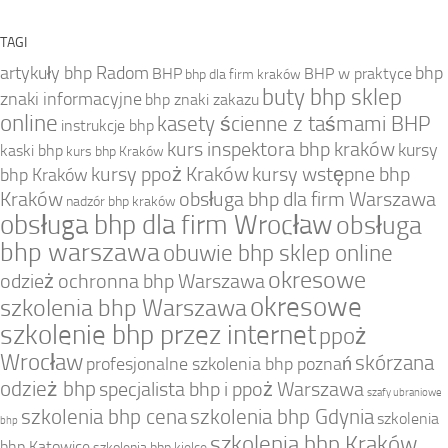
TAGI
artykuły bhp Radom
bhp
BHP
BHP w praktyce
bhp dla firm kraków
buty bhp sklep
znaki informacyjne
bhp znaki zakazu
online
kasety ścienne z taśmami BHP
instrukcje bhp
kurs inspektora bhp kraków
kursy
kaski bhp
kurs bhp Kraków
kursy ppoż Kraków
kursy wstępne bhp
bhp Kraków
Kraków
obsługa bhp dla firm Warszawa
nadzór bhp kraków
obsługa bhp dla firm Wrocław
obsługa
bhp warszawa
obuwie bhp sklep online
okresowe
odzież ochronna bhp Warszawa
okresowe
szkolenia bhp Warszawa
szkolenie bhp przez internet
ppoż
Wrocław
skórzana
profesjonalne szkolenia bhp poznań
odzież bhp
specjalista bhp i ppoż Warszawa
szafy ubraniowe
szkolenia bhp cena
szkolenia bhp Gdynia
szkolenia
bhp
szkolenia bhp Kraków
bhp Katowice
szkolenia bhp kielce