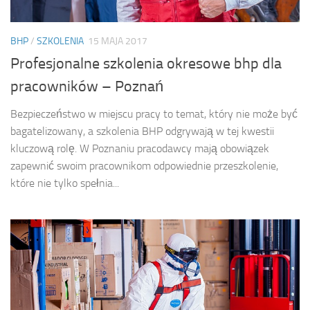
BHP
/
SZKOLENIA
15 MAJA 2017
Profesjonalne szkolenia okresowe bhp dla
pracowników – Poznań
Bezpieczeństwo w miejscu pracy to temat, który nie może być
bagatelizowany, a szkolenia BHP odgrywają w tej kwestii
kluczową rolę. W Poznaniu pracodawcy mają obowiązek
zapewnić swoim pracownikom odpowiednie przeszkolenie,
które nie tylko spełnia...