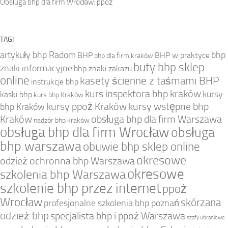
Obsługa bhp dla firm Wrocław: ppoż
TAGI
artykuły bhp Radom
bhp
BHP
BHP w praktyce
bhp dla firm kraków
buty bhp sklep
znaki informacyjne
bhp znaki zakazu
online
kasety ścienne z taśmami BHP
instrukcje bhp
kurs inspektora bhp kraków
kursy
kaski bhp
kurs bhp Kraków
kursy ppoż Kraków
kursy wstępne bhp
bhp Kraków
Kraków
obsługa bhp dla firm Warszawa
nadzór bhp kraków
obsługa bhp dla firm Wrocław
obsługa
bhp warszawa
obuwie bhp sklep online
okresowe
odzież ochronna bhp Warszawa
okresowe
szkolenia bhp Warszawa
szkolenie bhp przez internet
ppoż
Wrocław
skórzana
profesjonalne szkolenia bhp poznań
odzież bhp
specjalista bhp i ppoż Warszawa
szafy ubraniowe