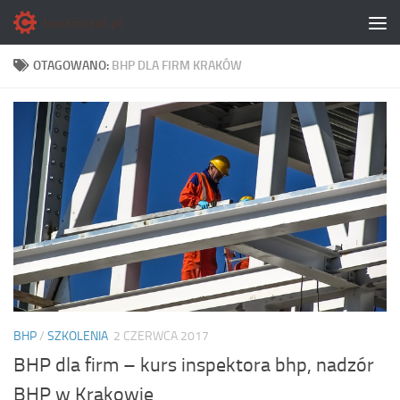
Skip to content
OTAGOWANO:
BHP DLA FIRM KRAKÓW
BHP
/
SZKOLENIA
2 CZERWCA 2017
BHP dla firm – kurs inspektora bhp, nadzór
BHP w Krakowie