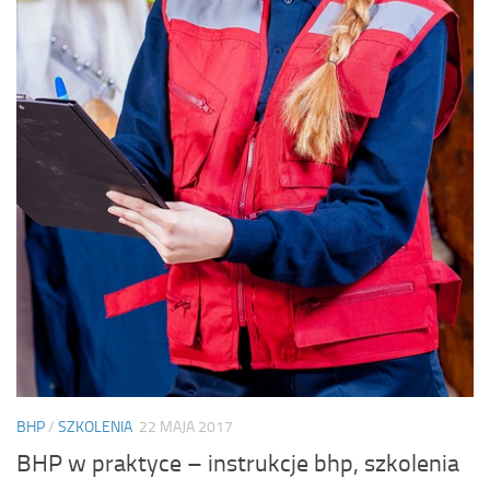
BHP
/
SZKOLENIA
22 MAJA 2017
BHP w praktyce – instrukcje bhp, szkolenia