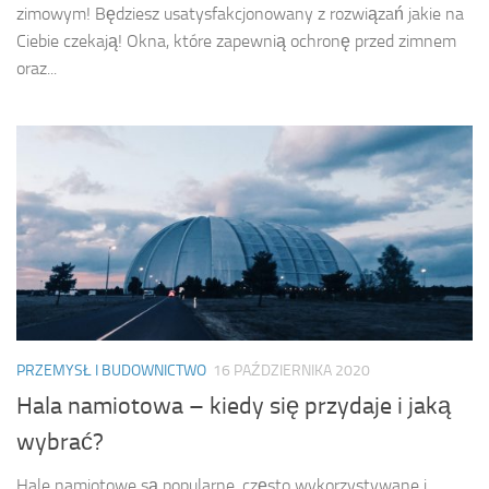
zimowym! Będziesz usatysfakcjonowany z rozwiązań jakie na
Ciebie czekają! Okna, które zapewnią ochronę przed zimnem
oraz...
PRZEMYSŁ I BUDOWNICTWO
16 PAŹDZIERNIKA 2020
Hala namiotowa – kiedy się przydaje i jaką
wybrać?
Hale namiotowe są popularne, często wykorzystywane i