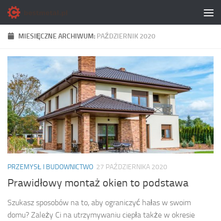
Skip to content
MIESIĘCZNE ARCHIWUM:
PAŹDZIERNIK 2020
PRZEMYSŁ I BUDOWNICTWO
27 PAŹDZIERNIKA 2020
Prawidłowy montaż okien to podstawa
Szukasz sposobów na to, aby ograniczyć hałas w swoim
domu? Zależy Ci na utrzymywaniu ciepła także w okresie