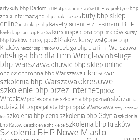
artykuły bhp Radom
bhp
BHP
BHP w praktyce
bhp dla firm kraków
buty bhp sklep
znaki informacyjne
bhp znaki zakazu
online
kasety ścienne z taśmami BHP
instrukcje bhp
kurs inspektora bhp kraków
kursy
kaski bhp
kurs bhp Kraków
kursy ppoż Kraków
kursy wstępne bhp
bhp Kraków
Kraków
obsługa bhp dla firm Warszawa
nadzór bhp kraków
obsługa bhp dla firm Wrocław
obsługa
bhp warszawa
obuwie bhp sklep online
okresowe
odzież ochronna bhp Warszawa
okresowe
szkolenia bhp Warszawa
szkolenie bhp przez internet
ppoż
Wrocław
skórzana
profesjonalne szkolenia bhp poznań
odzież bhp
specjalista bhp i ppoż Warszawa
szafy ubraniowe
szkolenia bhp cena
szkolenia bhp Gdynia
szkolenia
bhp
szkolenia bhp Kraków
bhp Katowice
szkolenia bhp kielce
Szkolenia BHP Nowe Miasto