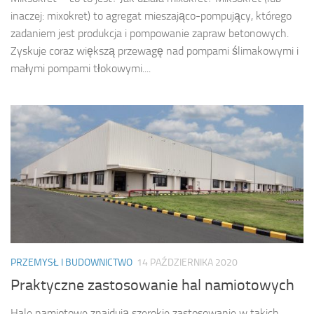
inaczej: mixokret) to agregat mieszająco-pompujący, którego
zadaniem jest produkcja i pompowanie zapraw betonowych.
Zyskuje coraz większą przewagę nad pompami ślimakowymi i
małymi pompami tłokowymi....
PRZEMYSŁ I BUDOWNICTWO
14 PAŹDZIERNIKA 2020
Praktyczne zastosowanie hal namiotowych
Hale namiotowe znajdują szerokie zastosowanie w takich