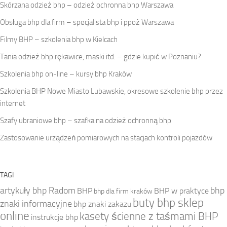
Skórzana odzież bhp – odzież ochronna bhp Warszawa
Obsługa bhp dla firm – specjalista bhp i ppoż Warszawa
Filmy BHP – szkolenia bhp w Kielcach
Tania odzież bhp rękawice, maski itd. – gdzie kupić w Poznaniu?
Szkolenia bhp on-line – kursy bhp Kraków
Szkolenia BHP Nowe Miasto Lubawskie, okresowe szkolenie bhp przez
internet
Szafy ubraniowe bhp – szafka na odzież ochronną bhp
Zastosowanie urządzeń pomiarowych na stacjach kontroli pojazdów
TAGI
artykuły bhp Radom
bhp
BHP
BHP w praktyce
bhp dla firm kraków
buty bhp sklep
znaki informacyjne
bhp znaki zakazu
online
kasety ścienne z taśmami BHP
instrukcje bhp