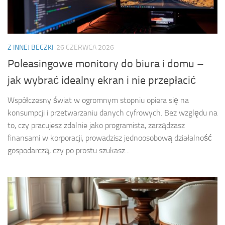
Z INNEJ BECZKI
26 CZERWCA 2026
Poleasingowe monitory do biura i domu –
jak wybrać idealny ekran i nie przepłacić
Współczesny świat w ogromnym stopniu opiera się na
konsumpcji i przetwarzaniu danych cyfrowych. Bez względu na
to, czy pracujesz zdalnie jako programista, zarządzasz
finansami w korporacji, prowadzisz jednoosobową działalność
gospodarczą, czy po prostu szukasz...