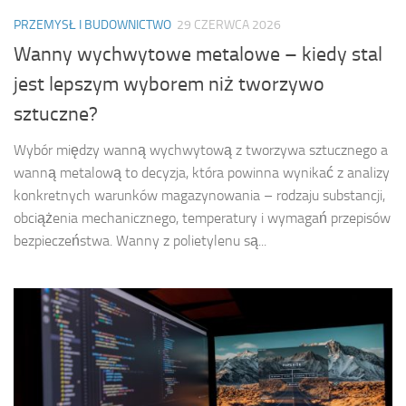
PRZEMYSŁ I BUDOWNICTWO
29 CZERWCA 2026
Wanny wychwytowe metalowe – kiedy stal
jest lepszym wyborem niż tworzywo
sztuczne?
Wybór między wanną wychwytową z tworzywa sztucznego a
wanną metalową to decyzja, która powinna wynikać z analizy
konkretnych warunków magazynowania – rodzaju substancji,
obciążenia mechanicznego, temperatury i wymagań przepisów
bezpieczeństwa. Wanny z polietylenu są...