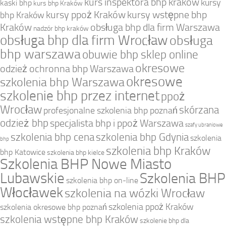
kurs inspektora bhp kraków
kursy
kaski bhp
kurs bhp Kraków
kursy ppoż Kraków
kursy wstępne bhp
bhp Kraków
Kraków
obsługa bhp dla firm Warszawa
nadzór bhp kraków
obsługa bhp dla firm Wrocław
obsługa
bhp warszawa
obuwie bhp sklep online
okresowe
odzież ochronna bhp Warszawa
okresowe
szkolenia bhp Warszawa
szkolenie bhp przez internet
ppoż
Wrocław
skórzana
profesjonalne szkolenia bhp poznań
odzież bhp
specjalista bhp i ppoż Warszawa
szafy ubraniowe
szkolenia bhp cena
szkolenia bhp Gdynia
szkolenia
bhp
szkolenia bhp Kraków
bhp Katowice
szkolenia bhp kielce
Szkolenia BHP Nowe Miasto
Lubawskie
Szkolenia BHP
szkolenia bhp on-line
Włocławek
szkolenia na wózki Wrocław
szkolenia ppoż Kraków
szkolenia okresowe bhp poznań
szkolenia wstępne bhp Kraków
szkolenie bhp dla