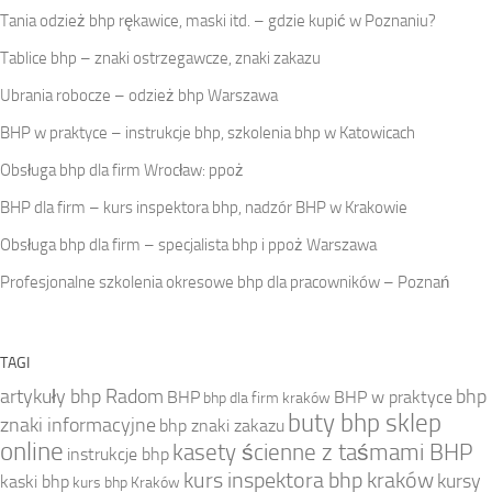
Tania odzież bhp rękawice, maski itd. – gdzie kupić w Poznaniu?
Tablice bhp – znaki ostrzegawcze, znaki zakazu
Ubrania robocze – odzież bhp Warszawa
BHP w praktyce – instrukcje bhp, szkolenia bhp w Katowicach
Obsługa bhp dla firm Wrocław: ppoż
BHP dla firm – kurs inspektora bhp, nadzór BHP w Krakowie
Obsługa bhp dla firm – specjalista bhp i ppoż Warszawa
Profesjonalne szkolenia okresowe bhp dla pracowników – Poznań
TAGI
artykuły bhp Radom
bhp
BHP
BHP w praktyce
bhp dla firm kraków
buty bhp sklep
znaki informacyjne
bhp znaki zakazu
online
kasety ścienne z taśmami BHP
instrukcje bhp
kurs inspektora bhp kraków
kursy
kaski bhp
kurs bhp Kraków