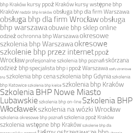
kursy ppoż Kraków
kursy wstępne bhp
bhp Kraków
Kraków
obsługa bhp dla firm Warszawa
nadzór bhp kraków
obsługa bhp dla firm Wrocław
obsługa
bhp warszawa
obuwie bhp sklep online
okresowe
odzież ochronna bhp Warszawa
okresowe
szkolenia bhp Warszawa
szkolenie bhp przez internet
ppoż
Wrocław
skórzana
profesjonalne szkolenia bhp poznań
odzież bhp
specjalista bhp i ppoż Warszawa
szafy ubraniowe
szkolenia bhp cena
szkolenia bhp Gdynia
szkolenia
bhp
szkolenia bhp Kraków
bhp Katowice
szkolenia bhp kielce
Szkolenia BHP Nowe Miasto
Lubawskie
Szkolenia BHP
szkolenia bhp on-line
Włocławek
szkolenia na wózki Wrocław
szkolenia ppoż Kraków
szkolenia okresowe bhp poznań
szkolenia wstępne bhp Kraków
szkolenie bhp dla
taśmy ostrzegawcze bhp