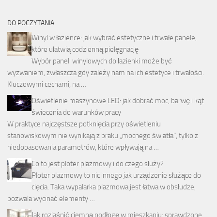
DO POCZYTANIA
Winyl w łazience: jak wybrać estetyczne i trwałe panele,
które ułatwią codzienną pielęgnację
Wybór paneli winylowych do łazienki może być
wyzwaniem, zwłaszcza gdy zależy nam na ich estetyce i trwałości.
Kluczowymi cechami, na …
Oświetlenie maszynowe LED: jak dobrać moc, barwę i kąt
świecenia do warunków pracy
W praktyce najczęstsze potknięcia przy oświetleniu
stanowiskowym nie wynikają z braku „mocnego światła”, tylko z
niedopasowania parametrów, które wpływają na …
Co to jest ploter plazmowy i do czego służy?
Ploter plazmowy to nic innego jak urządzenie służące do
cięcia. Taka wypalarka plazmowa jest łatwa w obsłudze,
pozwala wycinać elementy …
Jak rozjaśnić ciemną podłogę w mieszkaniu: sprawdzone