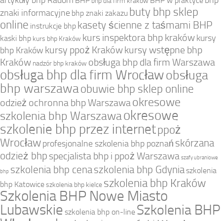
artykuły bhp Radom
bhp
BHP
BHP w praktyce
bhp dla firm kraków
buty bhp sklep
znaki informacyjne
bhp znaki zakazu
online
kasety ścienne z taśmami BHP
instrukcje bhp
kurs inspektora bhp kraków
kursy
kaski bhp
kurs bhp Kraków
kursy ppoż Kraków
kursy wstępne bhp
bhp Kraków
Kraków
obsługa bhp dla firm Warszawa
nadzór bhp kraków
obsługa bhp dla firm Wrocław
obsługa
bhp warszawa
obuwie bhp sklep online
okresowe
odzież ochronna bhp Warszawa
okresowe
szkolenia bhp Warszawa
szkolenie bhp przez internet
ppoż
Wrocław
skórzana
profesjonalne szkolenia bhp poznań
odzież bhp
specjalista bhp i ppoż Warszawa
szafy ubraniowe
szkolenia bhp cena
szkolenia bhp Gdynia
szkolenia
bhp
szkolenia bhp Kraków
bhp Katowice
szkolenia bhp kielce
Szkolenia BHP Nowe Miasto
Lubawskie
Szkolenia BHP
szkolenia bhp on-line