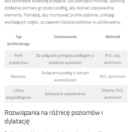
aby podkreślić estetykę przejścia. Gdy planujesz montaż, wykonaj
dokładne pomiary grubości podłóg, aby dobrać odpowiednie
elementy. Pamiętaj, aby montować profile stabilnie, unikając
wystających części, co zapewni bezpieczeństwo w użytkowaniu.
Typ
Zastosowanie
Materiał
profilu/progu
Profil
Do połączeń pomiędzy podłogami o
PVC, stal,
przejściowy
podobnej wysokości
aluminium
Do łączenia podłóg o różnych
Reduktor
PVC, aluminium
wysokościach
Listwy
Drewno, PVC,
Estetyczne wykończenie
przypodłogowe
aluminium
Rozwiązania na różnicę poziomów i
dylatację