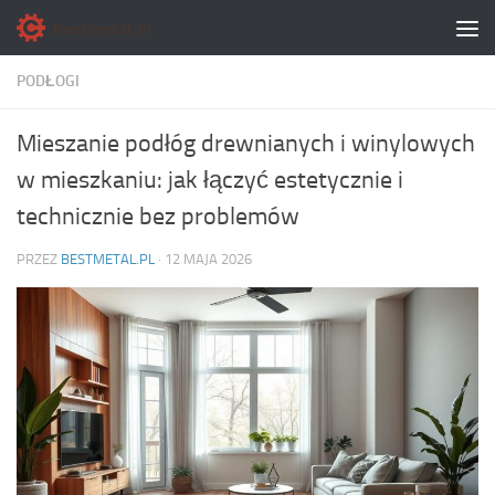
Skip to content
PODŁOGI
Mieszanie podłóg drewnianych i winylowych
w mieszkaniu: jak łączyć estetycznie i
technicznie bez problemów
PRZEZ
BESTMETAL.PL
·
12 MAJA 2026