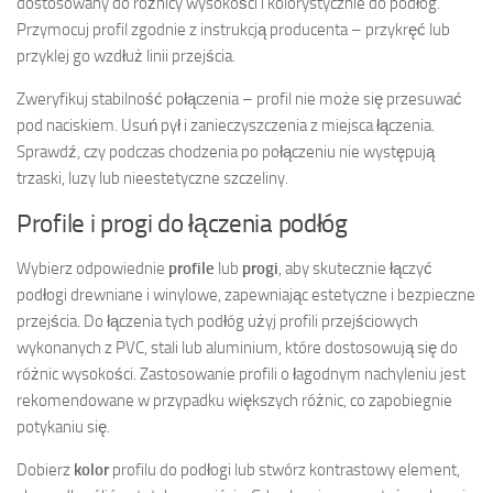
dostosowany do różnicy wysokości i kolorystycznie do podłóg.
Przymocuj profil zgodnie z instrukcją producenta – przykręć lub
przyklej go wzdłuż linii przejścia.
Zweryfikuj stabilność połączenia – profil nie może się przesuwać
pod naciskiem. Usuń pył i zanieczyszczenia z miejsca łączenia.
Sprawdź, czy podczas chodzenia po połączeniu nie występują
trzaski, luzy lub nieestetyczne szczeliny.
Profile i progi do łączenia podłóg
Wybierz odpowiednie
profile
lub
progi
, aby skutecznie łączyć
podłogi drewniane i winylowe, zapewniając estetyczne i bezpieczne
przejścia. Do łączenia tych podłóg użyj profili przejściowych
wykonanych z PVC, stali lub aluminium, które dostosowują się do
różnic wysokości. Zastosowanie profili o łagodnym nachyleniu jest
rekomendowane w przypadku większych różnic, co zapobiegnie
potykaniu się.
Dobierz
kolor
profilu do podłogi lub stwórz kontrastowy element,