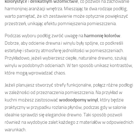
kolorystyce
i
delikatnym wzornictwie
, co pozwoli na zachowanie
harmonijnej aranżacji wnętrza. Mieszając te dwa rodzaje podłóg,
warto pamiętać, że ich zestawienie może optycznie powiększyć
przestrzeń, unikając efektu pomniejszenia pomieszczenia.
Podczas wyboru podłóg zwróć uwagę na
harmonię kolorów
.
Dobrze, aby odcienie drewna i winylu były spójne, co podkreśli
estetykę i stworzy atmosferę jednolitości w pomieszczeniach.
Przykładowo, jeżeli wybierzesz ciepłe, naturalne drewno, szukaj
winylu w podobnych odcieniach. W ten sposób unikasz kontrastów,
które mogą wprowadzać chaos.
Jeżeli planujesz stworzyć strefy funkcjonalne, połącz różne podłogi
w zależności od przeznaczenia pomieszczenia. Na przykład w
kuchni możesz zastosować
wodoodporny winyl
, który będzie
praktyczny w przypadku rozlania płynów, podczas gdy w salonie
idealnie sprawdzi się eleganckie drewno. Taki sposób pozwoli
również na wydobycie zalet każdego z materiałów w odpowiednich
warunkach.