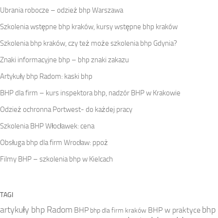
Ubrania robocze – odzież bhp Warszawa
Szkolenia wstępne bhp kraków, kursy wstępne bhp kraków
Szkolenia bhp kraków, czy też może szkolenia bhp Gdynia?
Znaki informacyjne bhp – bhp znaki zakazu
Artykuły bhp Radom: kaski bhp
BHP dla firm – kurs inspektora bhp, nadzór BHP w Krakowie
Odzież ochronna Portwest- do każdej pracy
Szkolenia BHP Włocławek: cena
Obsługa bhp dla firm Wrocław: ppoż
Filmy BHP – szkolenia bhp w Kielcach
TAGI
artykuły bhp Radom
bhp
BHP
BHP w praktyce
bhp dla firm kraków