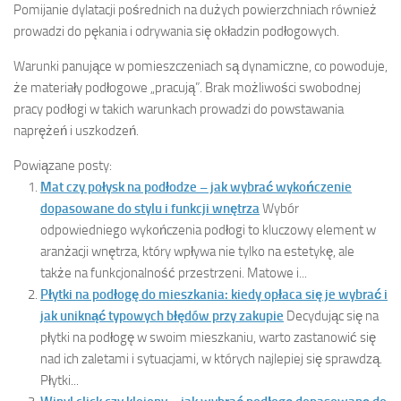
Pomijanie dylatacji pośrednich na dużych powierzchniach również
prowadzi do pękania i odrywania się okładzin podłogowych.
Warunki panujące w pomieszczeniach są dynamiczne, co powoduje,
że materiały podłogowe „pracują”. Brak możliwości swobodnej
pracy podłogi w takich warunkach prowadzi do powstawania
naprężeń i uszkodzeń.
Powiązane posty:
Mat czy połysk na podłodze – jak wybrać wykończenie
dopasowane do stylu i funkcji wnętrza
Wybór
odpowiedniego wykończenia podłogi to kluczowy element w
aranżacji wnętrza, który wpływa nie tylko na estetykę, ale
także na funkcjonalność przestrzeni. Matowe i...
Płytki na podłogę do mieszkania: kiedy opłaca się je wybrać i
jak uniknąć typowych błędów przy zakupie
Decydując się na
płytki na podłogę w swoim mieszkaniu, warto zastanowić się
nad ich zaletami i sytuacjami, w których najlepiej się sprawdzą.
Płytki...