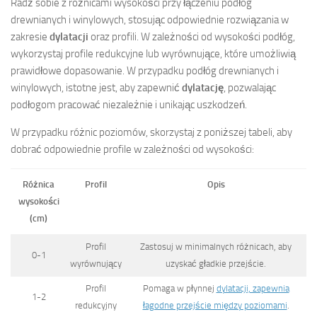
Radź sobie z różnicami wysokości przy łączeniu podłóg
drewnianych i winylowych, stosując odpowiednie rozwiązania w
zakresie
dylatacji
oraz profili. W zależności od wysokości podłóg,
wykorzystaj profile redukcyjne lub wyrównujące, które umożliwią
prawidłowe dopasowanie. W przypadku podłóg drewnianych i
winylowych, istotne jest, aby zapewnić
dylatację
, pozwalając
podłogom pracować niezależnie i unikając uszkodzeń.
W przypadku różnic poziomów, skorzystaj z poniższej tabeli, aby
dobrać odpowiednie profile w zależności od wysokości:
Różnica
Profil
Opis
wysokości
(cm)
Profil
Zastosuj w minimalnych różnicach, aby
0-1
wyrównujący
uzyskać gładkie przejście.
Profil
Pomaga w płynnej
dylatacji, zapewnia
1-2
redukcyjny
łagodne przejście między poziomami
.