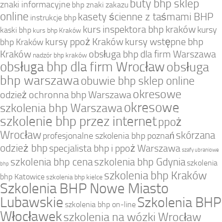
buty bhp sklep
znaki informacyjne
bhp znaki zakazu
online
kasety ścienne z taśmami BHP
instrukcje bhp
kurs inspektora bhp kraków
kursy
kaski bhp
kurs bhp Kraków
kursy ppoż Kraków
kursy wstępne bhp
bhp Kraków
Kraków
obsługa bhp dla firm Warszawa
nadzór bhp kraków
obsługa bhp dla firm Wrocław
obsługa
bhp warszawa
obuwie bhp sklep online
okresowe
odzież ochronna bhp Warszawa
okresowe
szkolenia bhp Warszawa
szkolenie bhp przez internet
ppoż
Wrocław
skórzana
profesjonalne szkolenia bhp poznań
odzież bhp
specjalista bhp i ppoż Warszawa
szafy ubraniowe
szkolenia bhp cena
szkolenia bhp Gdynia
szkolenia
bhp
szkolenia bhp Kraków
bhp Katowice
szkolenia bhp kielce
Szkolenia BHP Nowe Miasto
Lubawskie
Szkolenia BHP
szkolenia bhp on-line
Włocławek
szkolenia na wózki Wrocław