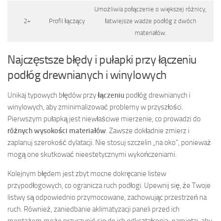
Umożliwia połączenie o większej różnicy,
2+
Profil łączący
łatwiejsze wadze podłóg z dwóch
materiałów.
Najczęstsze błędy i pułapki przy łączeniu
podłóg drewnianych i winylowych
Unikaj typowych błędów przy
łączeniu
podłóg drewnianych i
winylowych, aby zminimalizować problemy w przyszłości.
Pierwszym pułapką jest niewłaściwe mierzenie, co prowadzi do
różnych wysokości materiałów
. Zawsze dokładnie zmierz i
zaplanuj szerokość dylatacji. Nie stosuj szczelin „na oko”, ponieważ
mogą one skutkować nieestetycznymi wykończeniami.
Kolejnym błędem jest zbyt mocne dokręcanie listew
przypodłogowych, co ogranicza ruch podłogi. Upewnij się, że Twoje
listwy są odpowiednio przymocowane, zachowując przestrzeń na
ruch. Również, zaniedbanie aklimatyzacji paneli przed ich
montażem może przyczynić się do ich odkształcenia; pamiętaj, aby