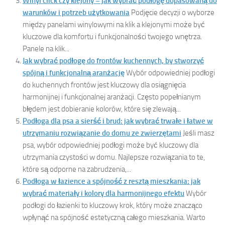
Winyl click czy klejony – jak wybrać podłogę dopasowaną do
warunków i potrzeb użytkowania
Podjęcie decyzji o wyborze
między panelami winylowymi na klik a klejonymi może być
kluczowe dla komfortu i funkcjonalności twojego wnętrza.
Panele na klik...
Jak wybrać podłogę do frontów kuchennych, by stworzyć
spójną i funkcjonalną aranżację
Wybór odpowiedniej podłogi
do kuchennych frontów jest kluczowy dla osiągnięcia
harmonijnej i funkcjonalnej aranżacji. Często popełnianym
błędem jest dobieranie kolorów, które się zlewają...
Podłoga dla psa a sierść i brud: jak wybrać trwałe i łatwe w
utrzymaniu rozwiązanie do domu ze zwierzętami
Jeśli masz
psa, wybór odpowiedniej podłogi może być kluczowy dla
utrzymania czystości w domu. Najlepsze rozwiązania to te,
które są odporne na zabrudzenia,...
Podłoga w łazience a spójność z resztą mieszkania: jak
wybrać materiały i kolory dla harmonijnego efektu
Wybór
podłogi do łazienki to kluczowy krok, który może znacząco
wpłynąć na spójność estetyczną całego mieszkania. Warto