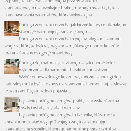
W praktyce najczęstsze potknięcia przy oświetleniu
stanowiskowym nie wynikają z braku „mocnego światła”, tylko z
niedopasowania parametrów, które wpływają na …
Podłoga w odcieniu orzecha: jak łączyć kolory i materiały, by
stworzyć harmonijną aranżację wnętrza
Podłoga w odcieniu orzecha to piękny, elegancki element
wnętrza, który jednak wymaga przemyślanego doboru kolorów i
materiałów, aby osiągnąć prawdziwą …
Podłoga dąb naturalny i styl wnętrza: jak dobrać kolor i
wykończenie dla harmonii i charakteru przestrzeni
Wybór odpowiedniego koloru i wykończenia podłogi dąb
naturalny może być kluczowy dla stworzenia harmonijnej i stylowej
przestrzeni. Często jednak pojawia …
Łączenie podłóg bez progów: praktyczne wskazówki na
trwały i estetyczny efekt wizualny
Łączenie podłóg bez progów to technika, która może
zrewolucjonizować wygląd Twojego wnętrza, eliminując
nieestetyczne szczeliny i tworząc harmonijną przestrzeń. Aby …