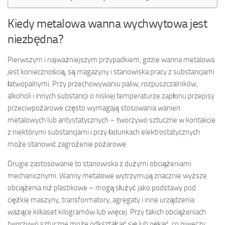
Kiedy metalowa wanna wychwytowa jest
niezbędna?
Pierwszym i najważniejszym przypadkiem, gdzie wanna metalowa
jest koniecznością, są magazyny i stanowiska pracy z substancjami
łatwopalnymi. Przy przechowywaniu paliw, rozpuszczalników,
alkoholi i innych substancji o niskiej temperaturze zapłonu przepisy
przeciwpożarowe często wymagają stosowania wanien
metalowych lub antystatycznych – tworzywo sztuczne w kontakcie
z niektórymi substancjami i przy ładunkach elektrostatycznych
może stanowić zagrożenie pożarowe.
Drugie zastosowanie to stanowiska z dużymi obciążeniami
mechanicznymi. Wanny metalowe wytrzymują znacznie wyższe
obciążenia niż plastikowe – mogą służyć jako podstawy pod
ciężkie maszyny, transformatory, agregaty i inne urządzenia
ważące kilkaset kilogramów lub więcej. Przy takich obciążeniach
tworzywo sztuczne może odkształcać się lub pękać, co niweczy