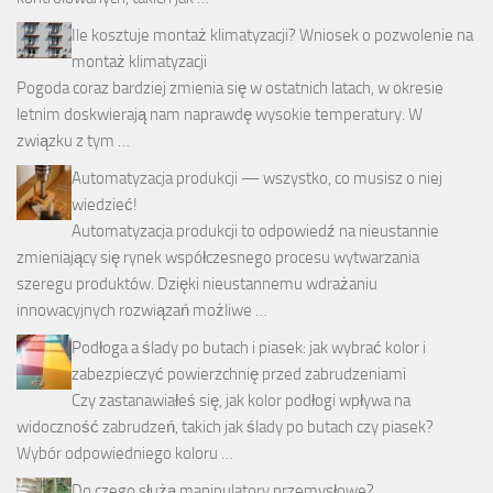
Ile kosztuje montaż klimatyzacji? Wniosek o pozwolenie na
montaż klimatyzacji
Pogoda coraz bardziej zmienia się w ostatnich latach, w okresie
letnim doskwierają nam naprawdę wysokie temperatury. W
związku z tym …
Automatyzacja produkcji — wszystko, co musisz o niej
wiedzieć!
Automatyzacja produkcji to odpowiedź na nieustannie
zmieniający się rynek współczesnego procesu wytwarzania
szeregu produktów. Dzięki nieustannemu wdrażaniu
innowacyjnych rozwiązań możliwe …
Podłoga a ślady po butach i piasek: jak wybrać kolor i
zabezpieczyć powierzchnię przed zabrudzeniami
Czy zastanawiałeś się, jak kolor podłogi wpływa na
widoczność zabrudzeń, takich jak ślady po butach czy piasek?
Wybór odpowiedniego koloru …
Do czego służą manipulatory przemysłowe?