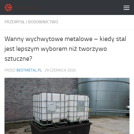
Skip to content
PRZEMYSŁ I BUDOWNICTWO
Wanny wychwytowe metalowe – kiedy stal
jest lepszym wyborem niż tworzywo
sztuczne?
PRZEZ
BESTMETAL.PL
·
29 CZERWCA 2026