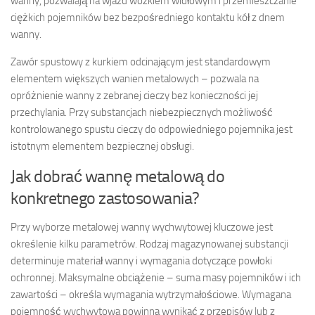
wanny, pozwalają na wjazd wózkiem widłowym i przemieszczanie
ciężkich pojemników bez bezpośredniego kontaktu kół z dnem
wanny.
Zawór spustowy z kurkiem odcinającym jest standardowym
elementem większych wanien metalowych – pozwala na
opróżnienie wanny z zebranej cieczy bez konieczności jej
przechylania. Przy substancjach niebezpiecznych możliwość
kontrolowanego spustu cieczy do odpowiedniego pojemnika jest
istotnym elementem bezpiecznej obsługi.
Jak dobrać wannę metalową do
konkretnego zastosowania?
Przy wyborze metalowej wanny wychwytowej kluczowe jest
określenie kilku parametrów. Rodzaj magazynowanej substancji
determinuje materiał wanny i wymagania dotyczące powłoki
ochronnej. Maksymalne obciążenie – suma masy pojemników i ich
zawartości – określa wymagania wytrzymałościowe. Wymagana
pojemność wychwytowa powinna wynikać z przepisów lub z