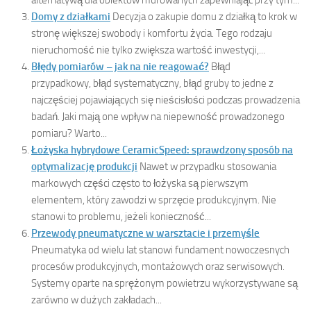
Domy z działkami
Decyzja o zakupie domu z działką to krok w
stronę większej swobody i komfortu życia. Tego rodzaju
nieruchomość nie tylko zwiększa wartość inwestycji,...
Błędy pomiarów – jak na nie reagować?
Błąd
przypadkowy, błąd systematyczny, błąd gruby to jedne z
najczęściej pojawiających się nieścisłości podczas prowadzenia
badań. Jaki mają one wpływ na niepewność prowadzonego
pomiaru? Warto...
Łożyska hybrydowe CeramicSpeed: sprawdzony sposób na
optymalizację produkcji
Nawet w przypadku stosowania
markowych części często to łożyska są pierwszym
elementem, który zawodzi w sprzęcie produkcyjnym. Nie
stanowi to problemu, jeżeli konieczność...
Przewody pneumatyczne w warsztacie i przemyśle
Pneumatyka od wielu lat stanowi fundament nowoczesnych
procesów produkcyjnych, montażowych oraz serwisowych.
Systemy oparte na sprężonym powietrzu wykorzystywane są
zarówno w dużych zakładach...