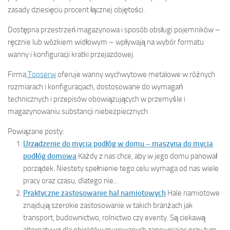
zasady dziesięciu procent łącznej objętości.
Dostępna przestrzeń magazynowa i sposób obsługi pojemników –
ręcznie lub wózkiem widłowym – wpływają na wybór formatu
wanny i konfiguracji kratki przejazdowej.
Firma
Topserw
oferuje wanny wychwytowe metalowe w różnych
rozmiarach i konfiguracjach, dostosowane do wymagań
technicznych i przepisów obowiązujących w przemyśle i
magazynowaniu substancji niebezpiecznych.
Powiązane posty:
Urządzenie do mycia podłóg w domu – maszyna do mycia
podłóg domowa
Każdy z nas chce, aby w jego domu panował
porządek. Niestety spełnienie tego celu wymaga od nas wiele
pracy oraz czasu, dlatego nie...
Praktyczne zastosowanie hal namiotowych
Hale namiotowe
znajdują szerokie zastosowanie w takich branżach jak
transport, budownictwo, rolnictwo czy eventy. Są ciekawą
alternatywą dla obiektów murowanych zapewniając przy tym...