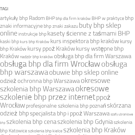
TAGI
artykuły bhp Radom
bhp
BHP
BHP w praktyce
bhp dla firm kraków
buty bhp sklep
znaki informacyjne
bhp znaki zakazu
online
kasety ścienne z taśmami BHP
instrukcje bhp
kurs inspektora bhp kraków
kursy
kaski bhp
kurs bhp Kraków
kursy ppoż Kraków
kursy wstępne bhp
bhp Kraków
Kraków
obsługa bhp dla firm Warszawa
nadzór bhp kraków
obsługa bhp dla firm Wrocław
obsługa
bhp warszawa
obuwie bhp sklep online
okresowe
odzież ochronna bhp Warszawa
okresowe
szkolenia bhp Warszawa
szkolenie bhp przez internet
ppoż
Wrocław
skórzana
profesjonalne szkolenia bhp poznań
odzież bhp
specjalista bhp i ppoż Warszawa
szafy ubraniowe
szkolenia bhp cena
szkolenia bhp Gdynia
szkolenia
bhp
szkolenia bhp Kraków
bhp Katowice
szkolenia bhp kielce