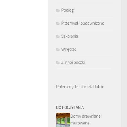
Podłogi
Przemysł i budownictwo
Szkolenia
Wnętrze
Z innej beczki
Polecamy: best metal lublin
DO POCZYTANIA
Domy drewniane i
murowane