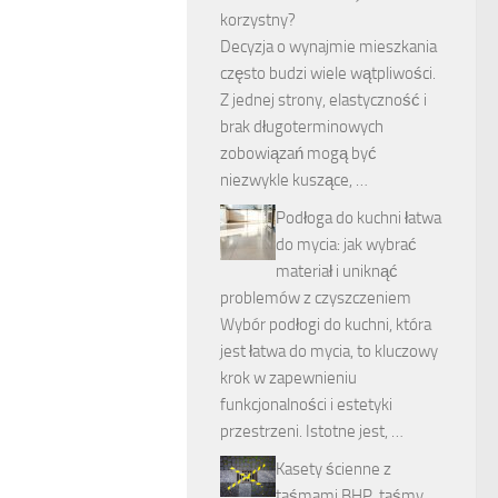
korzystny?
Decyzja o wynajmie mieszkania
często budzi wiele wątpliwości.
Z jednej strony, elastyczność i
brak długoterminowych
zobowiązań mogą być
niezwykle kuszące, …
Podłoga do kuchni łatwa
do mycia: jak wybrać
materiał i uniknąć
problemów z czyszczeniem
Wybór podłogi do kuchni, która
jest łatwa do mycia, to kluczowy
krok w zapewnieniu
funkcjonalności i estetyki
przestrzeni. Istotne jest, …
Kasety ścienne z
taśmami BHP, taśmy