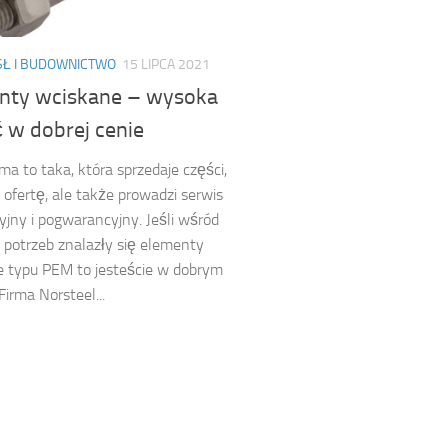
Ł I BUDOWNICTWO
15 LIPCA 2021
nty wciskane – wysoka
 w dobrej cenie
rma to taka, która sprzedaje części,
ofertę, ale także prowadzi serwis
jny i pogwarancyjny. Jeśli wśród
potrzeb znalazły się elementy
 typu PEM to jesteście w dobrym
Firma Norsteel...