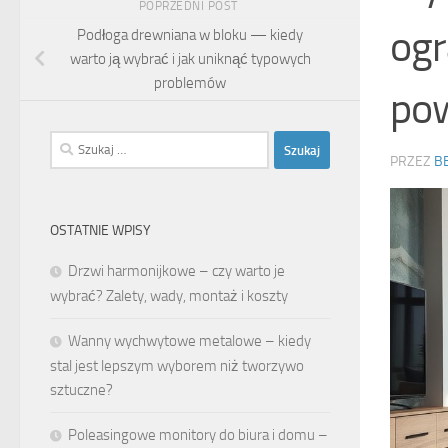
POPRZEDNI POST
ogr
Podłoga drewniana w bloku — kiedy
warto ją wybrać i jak uniknąć typowych
problemów
pow
Szukaj:
PRZEZ
B
OSTATNIE WPISY
Drzwi harmonijkowe – czy warto je
wybrać? Zalety, wady, montaż i koszty
Wanny wychwytowe metalowe – kiedy
stal jest lepszym wyborem niż tworzywo
sztuczne?
Poleasingowe monitory do biura i domu –