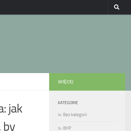
WIĘCEJ
KATEGORIE
: jak
Bez kategorii
 by
BHP