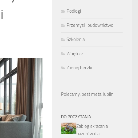
i
Podłogi
Przemysł i budownictwo
Szkolenia
Wnętrze
Z innej beczki
Polecamy: best metal lublin
DO POCZYTANIA
Zabieg skracania
pazurów dla