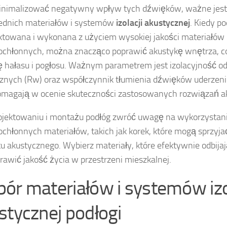
inimalizować negatywny wpływ tych dźwięków, ważne jest
ednich materiałów i systemów
izolacji akustycznej
. Kiedy po
ktowana i wykonana z użyciem wysokiej jakości materiałów
ochłonnych, można znacząco poprawić akustykę wnętrza, c
ę hałasu i pogłosu. Ważnym parametrem jest izolacyjność 
znych (Rw) oraz współczynnik tłumienia dźwięków uderzen
omagają w ocenie skuteczności zastosowanych rozwiązań a
ojektowaniu i montażu podłóg zwróć uwagę na wykorzystan
chłonnych materiałów, takich jak korek, które mogą sprzyj
u akustycznego. Wybierz materiały, które efektywnie odbijają
rawić jakość życia w przestrzeni mieszkalnej.
ór materiałów i systemów izo
stycznej podłogi