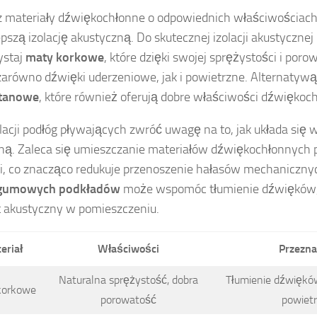
 materiały dźwiękochłonne o odpowiednich właściwościach
epszą izolację akustyczną. Do skutecznej izolacji akustycznej
ystaj
maty korkowe
, które dzięki swojej sprężystości i poro
zarówno dźwięki uderzeniowe, jak i powietrzne. Alternaty
etanowe
, które również oferują dobre właściwości dźwiękoc
lacji podłóg pływających zwróć uwagę na to, jak układa się
jną. Zaleca się umieszczanie materiałów dźwiękochłonnych 
, co znacząco redukuje przenoszenie hałasów mechaniczny
gumowych podkładów
może wspomóc tłumienie dźwięków,
 akustyczny w pomieszczeniu.
eriał
Właściwości
Przezna
Naturalna sprężystość, dobra
Tłumienie dźwiękó
korkowe
porowatość
powiet