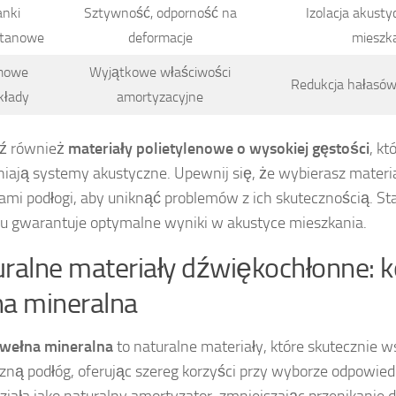
anki
Sztywność, odporność na
Izolacja akust
etanowe
deformacje
mieszk
mowe
Wyjątkowe właściwości
Redukcja hałasó
kłady
amortyzacyjne
ź również
materiały polietylenowe o wysokiej gęstości
, k
ają systemy akustyczne. Upewnij się, że wybierasz materi
mi podłogi, aby uniknąć problemów z ich skutecznością. S
 gwarantuje optymalne wyniki w akustyce mieszkania.
ralne materiały dźwiękochłonne: ko
a mineralna
wełna mineralna
to naturalne materiały, które skutecznie ws
zną podłóg, oferując szereg korzyści przy wyborze odpowie
ziała jako naturalny amortyzator, zmniejszając przenikanie