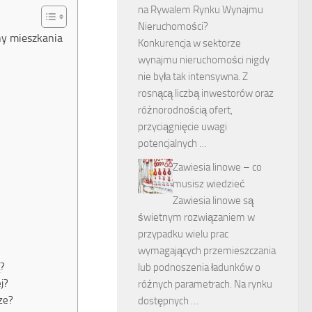
na Rywalem Rynku Wynajmu
Nieruchomości?
ny mieszkania
Konkurencja w sektorze
wynajmu nieruchomości nigdy
nie była tak intensywna. Z
rosnącą liczbą inwestorów oraz
różnorodnością ofert,
przyciągnięcie uwagi
potencjalnych …
Zawiesia linowe – co
musisz wiedzieć
Zawiesia linowe są
świetnym rozwiązaniem w
przypadku wielu prac
wymagających przemieszczania
ą?
lub podnoszenia ładunków o
j?
różnych parametrach. Na rynku
ze?
dostępnych …