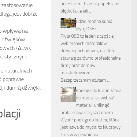
przestrzeni. Często popełniane
 zastosowanie
błędy, takie jak …
dłoga jest dobrze
Gdzie można kupić
płytę OSB?
o wpływa na
Płyta OSB to jeden z częściej
od dźwięków
wybieranych materiałów
iowych (ΔLw),
drewnopochodnych, na które
kustycznych.
stawiają zarówno profesjonalne
firmy oraz domowi
ie naturalnych
majsterkowicze.
ać poprawie
Bezsprzecznym atutem …
 i tłumią dźwięki,
Podłoga do kuchni łatwa
do mycia: jak wybrać
materiał i uniknąć
lacji
problemów z czyszczeniem
Wybór podłogi do kuchni, która
jest łatwa do mycia, to kluczowy
krok w zapewnieniu