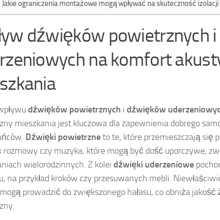
Jakie ograniczenia montażowe mogą wpływać na skuteczność izolacji
yw dźwięków powietrznych i
rzeniowych na komfort akust
szkania
wpływu
dźwięków powietrznych
i
dźwięków uderzeniowy
zny mieszkania jest kluczowa dla zapewnienia dobrego sam
ańców.
Dźwięki powietrzne
to te, które przemieszczają się 
ak rozmowy czy muzyka, które mogą być dość uporczywe, zw
niach wielorodzinnych. Z kolei
dźwięki uderzeniowe
pochod
u, na przykład kroków czy przesuwanych mebli. Niewłaściw
 mogą prowadzić do zwiększonego hałasu, co obniża jakość ż
zny.