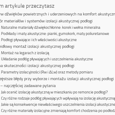
m artykule przeczytasz
w dźwięków powietrznych i uderzeniowych na komfort akustycz
r materiałów i systemów izolacji akustycznej podłogi
Naturalne materiały dźwiękochłonne: korek i wełna mineralna
Podkłady i maty akustyczne: pianki, gumokork, maty poliuretanowe
Podłogi pływające i ich właściwości akustyczne
idłowy montaż izolacji akustycznej podłogi
Montaż na legarach z izolacją
Układanie podłóg pływających i uszczelnienia akustyczne
a skuteczności izolacji akustycznej podłogi
Parametry izolacyjności (Rw i ΔLw) oraz metody pomiaru
zęstsze błędy przy wyborze i montażu izolacji akustycznej podłogi
– najczęściej zadawane pytania
Jak ocenić izolację akustyczną w mieszkaniu po remoncie podłogi?
Czy różne rodzaje podłóg pływających wpływają na izolację akustyczn
Jakie są konsekwencje niewłaściwego uszczelnienia izolacji akustyczne
Czy różne materiały izolacyjne zmieniają komfort chodzenia po podłod