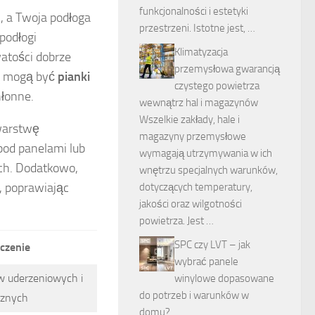
funkcjonalności i estetyki
, a Twoja podłoga
przestrzeni. Istotne jest, …
 podłogi
Klimatyzacja
watości dobrze
przemysłowa gwarancją
wą mogą być
pianki
czystego powietrza
hłonne.
wewnątrz hal i magazynów
Wszelkie zakłady, hale i
 warstwę
magazyny przemysłowe
pod panelami lub
wymagają utrzymywania w ich
ch. Dodatkowo,
wnętrzu specjalnych warunków,
 poprawiając
dotyczących temperatury,
jakości oraz wilgotności
powietrza. Jest …
SPC czy LVT – jak
czenie
wybrać panele
w uderzeniowych i
winylowe dopasowane
do potrzeb i warunków w
rznych
domu?