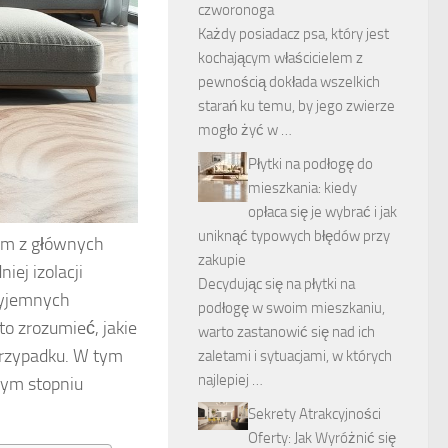
czworonoga
Każdy posiadacz psa, który jest
kochającym właścicielem z
pewnością dokłada wszelkich
starań ku temu, by jego zwierze
mogło żyć w …
Płytki na podłogę do
mieszkania: kiedy
opłaca się je wybrać i jak
uniknąć typowych błędów przy
nym z głównych
zakupie
ej izolacji
Decydując się na płytki na
zyjemnych
podłogę w swoim mieszkaniu,
o zrozumieć, jakie
warto zastanowić się nad ich
przypadku. W tym
zaletami i sytuacjami, w których
najlepiej …
żym stopniu
Sekrety Atrakcyjności
Oferty: Jak Wyróżnić się