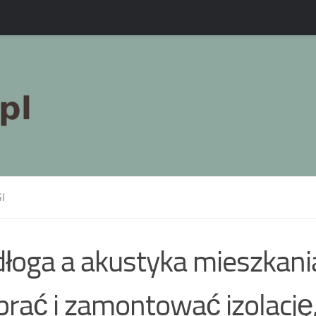
I
łoga a akustyka mieszkania
rać i zamontować izolację,