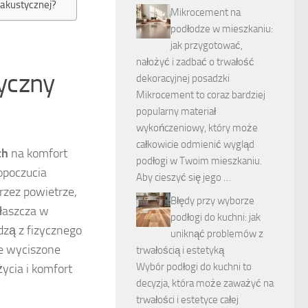
 akustycznej?
Mikrocement na
podłodze w mieszkaniu:
jak przygotować,
nałożyć i zadbać o trwałość
yczny
dekoracyjnej posadzki
Mikrocement to coraz bardziej
popularny materiał
wykończeniowy, który może
całkowicie odmienić wygląd
ch
na komfort
podłogi w Twoim mieszkaniu.
opoczucia
Aby cieszyć się jego …
przez powietrze,
Błędy przy wyborze
łaszcza w
podłogi do kuchni: jak
zą z fizycznego
uniknąć problemów z
ie wyciszone
trwałością i estetyką
Wybór podłogi do kuchni to
ycia i komfort
decyzja, która może zaważyć na
trwałości i estetyce całej