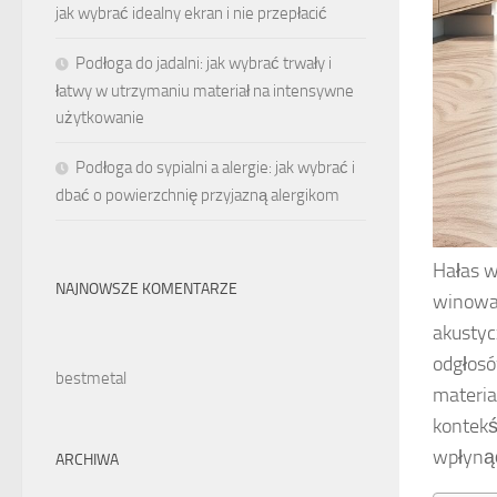
jak wybrać idealny ekran i nie przepłacić
Podłoga do jadalni: jak wybrać trwały i
łatwy w utrzymaniu materiał na intensywne
użytkowanie
Podłoga do sypialni a alergie: jak wybrać i
dbać o powierzchnię przyjazną alergikom
Hałas w
NAJNOWSZE KOMENTARZE
winowaj
akustyc
odgłosó
bestmetal
materia
kontekś
wpłynąć
ARCHIWA