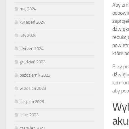
Aby zm
maj 2024
odpowi
zaproje
kwiecień 2024
dźwięk
luty 2024
redukcj
powietr
styczeń 2024
które p
grudzień 2023
Przy pr
dźwięko
październik 2023
komfort
wrzesień 2023
aby pop
sierpień 2023
Wyb
lipiec 2023
aku
czerwiec 2023