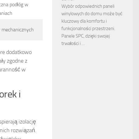
yczna podłóg w
Wybór odpowiednich paneli
aniach
winylowych do domu może być
kluczowy dla komfortu i
funkcjonalności przestrzeni.
w mechanicznych
Panele SPC, dzięki swojej
trwałości i …
tóre dodatkowo
ały zgodne z
taranność w
rek i
pierają izolację
dnich rozwiązań.
 dźwięków