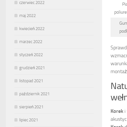
czerwiec 2022
Pi
poliur
maj 2022
Gu
kwiecień 2022
pod
marzec 2022
Sprawd
styczeń 2022
wzmacni
warunka
grudzień 2021
montażu
listopad 2021
Natu
październik 2021
wełn
sierpień 2021
Korek
i
akustyc
lipiec 2021
Korek
d