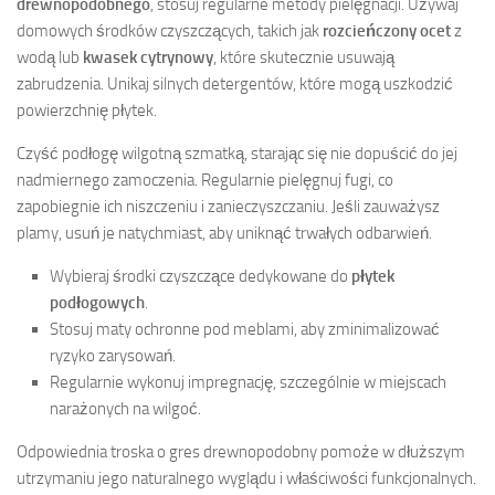
drewnopodobnego
, stosuj regularne metody pielęgnacji. Używaj
domowych środków czyszczących, takich jak
rozcieńczony ocet
z
wodą lub
kwasek cytrynowy
, które skutecznie usuwają
zabrudzenia. Unikaj silnych detergentów, które mogą uszkodzić
powierzchnię płytek.
Czyść podłogę wilgotną szmatką, starając się nie dopuścić do jej
nadmiernego zamoczenia. Regularnie pielęgnuj fugi, co
zapobiegnie ich niszczeniu i zanieczyszczaniu. Jeśli zauważysz
plamy, usuń je natychmiast, aby uniknąć trwałych odbarwień.
Wybieraj środki czyszczące dedykowane do
płytek
podłogowych
.
Stosuj maty ochronne pod meblami, aby zminimalizować
ryzyko zarysowań.
Regularnie wykonuj impregnację, szczególnie w miejscach
narażonych na wilgoć.
Odpowiednia troska o gres drewnopodobny pomoże w dłuższym
utrzymaniu jego naturalnego wyglądu i właściwości funkcjonalnych.