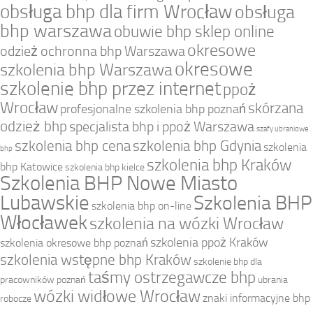
obsługa bhp dla firm Wrocław
obsługa
bhp warszawa
obuwie bhp sklep online
okresowe
odzież ochronna bhp Warszawa
okresowe
szkolenia bhp Warszawa
szkolenie bhp przez internet
ppoż
Wrocław
skórzana
profesjonalne szkolenia bhp poznań
odzież bhp
specjalista bhp i ppoż Warszawa
szafy ubraniowe
szkolenia bhp cena
szkolenia bhp Gdynia
szkolenia
bhp
szkolenia bhp Kraków
bhp Katowice
szkolenia bhp kielce
Szkolenia BHP Nowe Miasto
Lubawskie
Szkolenia BHP
szkolenia bhp on-line
Włocławek
szkolenia na wózki Wrocław
szkolenia ppoż Kraków
szkolenia okresowe bhp poznań
szkolenia wstępne bhp Kraków
szkolenie bhp dla
taśmy ostrzegawcze bhp
pracowników poznań
ubrania
wózki widłowe Wrocław
znaki informacyjne bhp
robocze