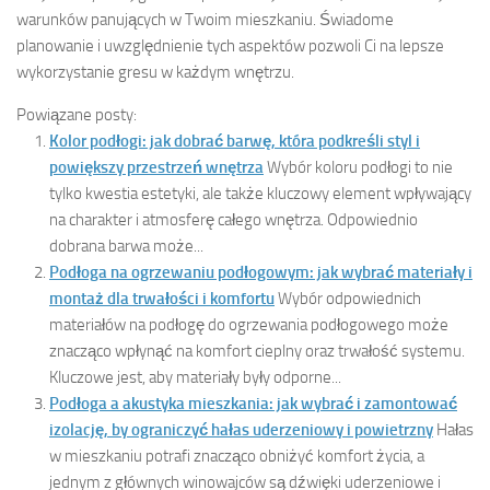
warunków panujących w Twoim mieszkaniu. Świadome
planowanie i uwzględnienie tych aspektów pozwoli Ci na lepsze
wykorzystanie gresu w każdym wnętrzu.
Powiązane posty:
Kolor podłogi: jak dobrać barwę, która podkreśli styl i
powiększy przestrzeń wnętrza
Wybór koloru podłogi to nie
tylko kwestia estetyki, ale także kluczowy element wpływający
na charakter i atmosferę całego wnętrza. Odpowiednio
dobrana barwa może...
Podłoga na ogrzewaniu podłogowym: jak wybrać materiały i
montaż dla trwałości i komfortu
Wybór odpowiednich
materiałów na podłogę do ogrzewania podłogowego może
znacząco wpłynąć na komfort cieplny oraz trwałość systemu.
Kluczowe jest, aby materiały były odporne...
Podłoga a akustyka mieszkania: jak wybrać i zamontować
izolację, by ograniczyć hałas uderzeniowy i powietrzny
Hałas
w mieszkaniu potrafi znacząco obniżyć komfort życia, a
jednym z głównych winowajców są dźwięki uderzeniowe i