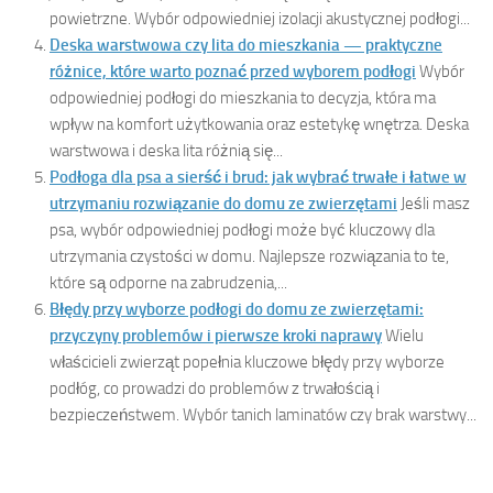
powietrzne. Wybór odpowiedniej izolacji akustycznej podłogi...
Deska warstwowa czy lita do mieszkania — praktyczne
różnice, które warto poznać przed wyborem podłogi
Wybór
odpowiedniej podłogi do mieszkania to decyzja, która ma
wpływ na komfort użytkowania oraz estetykę wnętrza. Deska
warstwowa i deska lita różnią się...
Podłoga dla psa a sierść i brud: jak wybrać trwałe i łatwe w
utrzymaniu rozwiązanie do domu ze zwierzętami
Jeśli masz
psa, wybór odpowiedniej podłogi może być kluczowy dla
utrzymania czystości w domu. Najlepsze rozwiązania to te,
które są odporne na zabrudzenia,...
Błędy przy wyborze podłogi do domu ze zwierzętami:
przyczyny problemów i pierwsze kroki naprawy
Wielu
właścicieli zwierząt popełnia kluczowe błędy przy wyborze
podłóg, co prowadzi do problemów z trwałością i
bezpieczeństwem. Wybór tanich laminatów czy brak warstwy...