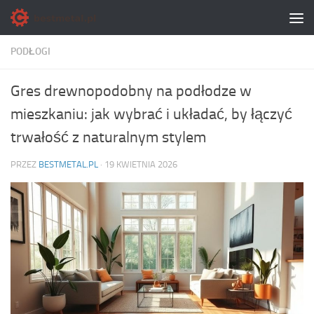
Skip to content
PODŁOGI
Gres drewnopodobny na podłodze w
mieszkaniu: jak wybrać i układać, by łączyć
trwałość z naturalnym stylem
PRZEZ
BESTMETAL.PL
·
19 KWIETNIA 2026