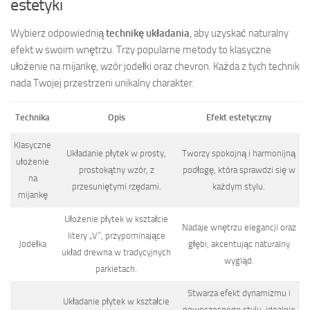
estetyki
Wybierz odpowiednią
technikę układania
, aby uzyskać naturalny
efekt w swoim wnętrzu. Trzy popularne metody to klasyczne
ułożenie na mijankę, wzór jodełki oraz chevron. Każda z tych technik
nada Twojej przestrzeni unikalny charakter.
Technika
Opis
Efekt estetyczny
Klasyczne
Układanie płytek w prosty,
Tworzy spokojną i harmonijną
ułożenie
prostokątny wzór, z
podłogę, która sprawdzi się w
na
przesuniętymi rzędami.
każdym stylu.
mijankę
Ułożenie płytek w kształcie
Nadaje wnętrzu elegancji oraz
litery „V”, przypominające
Jodełka
głębi, akcentując naturalny
układ drewna w tradycyjnych
wygląd.
parkietach.
Stwarza efekt dynamizmu i
Układanie płytek w kształcie
nowoczesnego stylu, idealnie