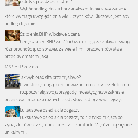
estetyką i podziałem stref?
Wybór podłogi do kuchni z aneksem to niełatwe zadanie,
które wymaga uwzględnienia wielu czynników. Kluczowe jest, aby
podłoga była nie …
Szkolenia BHP Włocławek: cena
Ceny szkoleń BHP we Włocławku mogą zaskakiwać swoją
różnorodnością, co sprawia, że wiele firm i pracowników staje
przed dylematem, jaką …
MS Vent Sp. z o.o.
Jak wybierać sita przemysłowe?
Inwestorzy mogą mieć poważne problemy, jeżeli dopiero
rozpoczynają swoją przygodę inwestycyjną w zakresie
przesiewania bardzo różnych produktów. Jedną z ważniejszych …
Luksusowe osiedla dla bogaczy
Luksusowe osiedla dla bogaczy to nie tylko miejsca do
życia, ale również symbole prestiżu i komfortu. Wyróżniają się one
unikalnym …