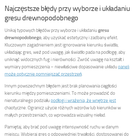
Najczęstsze błędy przy wyborze i układaniu
gresu drewnopodobnego
Unikaj typowych błędów przy wyborze i układaniu
gresu
drewnopodobnego
, aby uzyskać estetyczny i zadbany efekt.
Kluczowym zagadnieniem jest ignorowanie kierunku światła;
układając gres, weź pod uwagę, jak światło pada na podłogę, aby
uniknąć widocznych fug i nierówności. Zwróć uwagę na kształt i
wymiary pomieszczenia – niewłaściwe dopasowanie układu
paneli
może optycznie pomniejszać przestrzeń
.
Innym powszechnym błędem jest brak planowania ciągłości
kierunku między pomieszczeniami. To może prowadzić do
nienaturalnego podziału
podłogi i wrażenia, że wnętrze jest
chaotyczne. Ogranicz użycie różnych wzorów lub kierunków w
małych przestrzeniach, co wprowadza wizualny nieład.
Pamiętaj, aby brać pod uwagę intensywność ruchu w danym
miejscu. Wybieraj gres o odpowiedniej trwałości, dostosowanej do