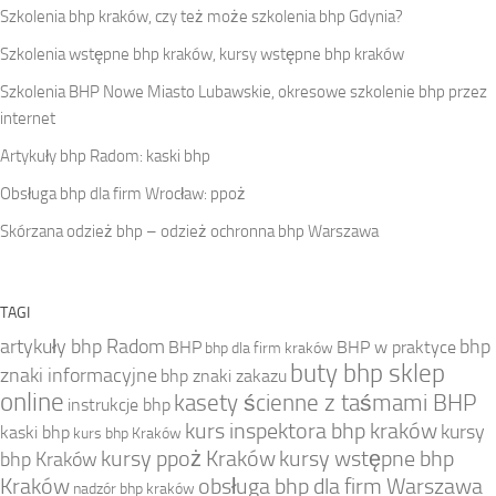
Szkolenia bhp kraków, czy też może szkolenia bhp Gdynia?
Szkolenia wstępne bhp kraków, kursy wstępne bhp kraków
Szkolenia BHP Nowe Miasto Lubawskie, okresowe szkolenie bhp przez
internet
Artykuły bhp Radom: kaski bhp
Obsługa bhp dla firm Wrocław: ppoż
Skórzana odzież bhp – odzież ochronna bhp Warszawa
TAGI
artykuły bhp Radom
bhp
BHP
BHP w praktyce
bhp dla firm kraków
buty bhp sklep
znaki informacyjne
bhp znaki zakazu
online
kasety ścienne z taśmami BHP
instrukcje bhp
kurs inspektora bhp kraków
kursy
kaski bhp
kurs bhp Kraków
kursy ppoż Kraków
kursy wstępne bhp
bhp Kraków
Kraków
obsługa bhp dla firm Warszawa
nadzór bhp kraków