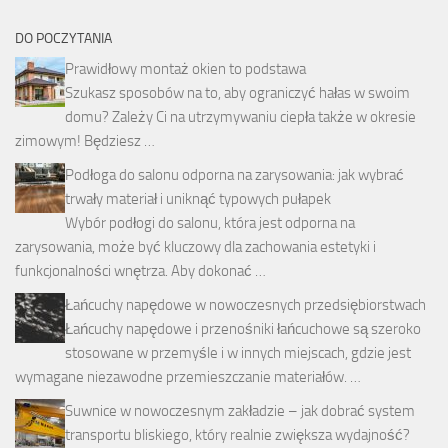
DO POCZYTANIA
Prawidłowy montaż okien to podstawa
Szukasz sposobów na to, aby ograniczyć hałas w swoim
domu? Zależy Ci na utrzymywaniu ciepła także w okresie
zimowym! Będziesz …
Podłoga do salonu odporna na zarysowania: jak wybrać
trwały materiał i uniknąć typowych pułapek
Wybór podłogi do salonu, która jest odporna na
zarysowania, może być kluczowy dla zachowania estetyki i
funkcjonalności wnętrza. Aby dokonać …
Łańcuchy napędowe w nowoczesnych przedsiębiorstwach
Łańcuchy napędowe i przenośniki łańcuchowe są szeroko
stosowane w przemyśle i w innych miejscach, gdzie jest
wymagane niezawodne przemieszczanie materiałów. …
Suwnice w nowoczesnym zakładzie – jak dobrać system
transportu bliskiego, który realnie zwiększa wydajność?