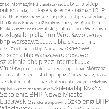
buty bhp sklep
znaki informacyjne
bhp znaki zakazu
online
kasety ścienne z taśmami BHP
instrukcje bhp
kurs inspektora bhp kraków
kursy
kaski bhp
kurs bhp Kraków
kursy ppoż Kraków
kursy wstępne bhp
bhp Kraków
Kraków
obsługa bhp dla firm Warszawa
nadzór bhp kraków
obsługa bhp dla firm Wrocław
obsługa
bhp warszawa
obuwie bhp sklep online
okresowe
odzież ochronna bhp Warszawa
okresowe
szkolenia bhp Warszawa
szkolenie bhp przez internet
ppoż
Wrocław
skórzana
profesjonalne szkolenia bhp poznań
odzież bhp
specjalista bhp i ppoż Warszawa
szafy ubraniowe
szkolenia bhp cena
szkolenia bhp Gdynia
szkolenia
bhp
szkolenia bhp Kraków
bhp Katowice
szkolenia bhp kielce
Szkolenia BHP Nowe Miasto
Lubawskie
Szkolenia BHP
szkolenia bhp on-line
Włocławek
szkolenia na wózki Wrocław