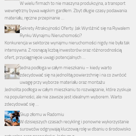
W wielu firmach to nie maszyna produkcyjna, a transport
wewnętrzny bywa wąskim gardłem. Zbyt długie czasy podawania
materiału, ręczne przepinanie …
Sekrety Atrakcyjności Oferty: Jak Wyróżnić się na Rywalem
Rynku Wynajmu Nieruchomości?
Konkurencja w sektorze wynajmu nieruchomości nigdy nie była tak
intensywna. Z rosnącą liczbą inwestorów oraz różnorodnością
ofert, przyciągnięcie uwagi potencjalnych …
Jedna podłoga w całym mieszkaniu – kiedy warto
zdecydować się na jednolitą powierzchnię i na co zwrócić
uwagę przy wyborze materiału oraz montażu
Jednolita podłoga w całym mieszkaniu to rozwiązanie, które zyskuje
na popularności, ale nie zawsze jest idealnym wyborem. Warto
zdecydować się …
Skup złomu w Radomiu
W dzisiejszych czasach recykling i ponowne wykorzystanie
surowców odgrywają kluczową rolę w dbaniu o środowisko