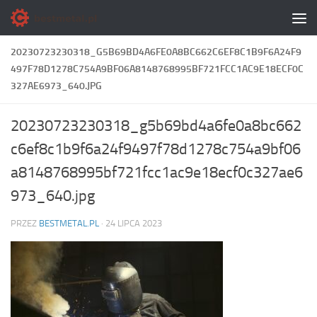
Skip to content
20230723230318_G5B69BD4A6FE0A8BC662C6EF8C1B9F6A24F9
497F78D1278C754A9BF06A8148768995BF721FCC1AC9E18ECF0C
327AE6973_640.JPG
20230723230318_g5b69bd4a6fe0a8bc662
c6ef8c1b9f6a24f9497f78d1278c754a9bf06
a8148768995bf721fcc1ac9e18ecf0c327ae6
973_640.jpg
PRZEZ
BESTMETAL.PL
·
24 LIPCA 2023