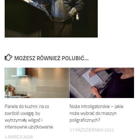
MOŻESZ RÓWNIEŻ POLUBIĆ…
Panele do kuchni: na co
Noże introligatorskie – jakie
zwrócić uwagę, by
noże wybrać do maszyn
wytrzymały wilgoć i
poligraficznych?
intensywne użytkowanie
27 PAŹDZIERNIKA 2022
4 MARCA 2026