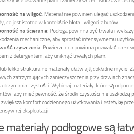
ia szybkie usuwanie plam i zanieczyszczeń. Kluczowe cechy
orność na wilgoć
: Materiał nie powinien ulegać uszkodz
y, co jest istotne w kontekście błota i wilgoci z butów.
orność na ścieranie
: Podłoga powinna być trwała i wyka
kodzenia mechaniczne, aby sprostać intensywnemu użytko
wość czyszczenia
: Powierzchnia powinna pozwalać na łatw
em z detergentem, aby uniknąć trwałych plam.
 lub lekko strukturalne materiały ułatwiają dokładne mycie.
wych zatrzymujących zanieczyszczenia przy drzwiach znac
 utrzymania czystości. Wybieraj materiały, które są odporne
ntów, aby mieć pewność, że środki czystości nie uszkodzą 
 zwiększa komfort codziennego użytkowania i estetykę prze
tensywnej eksploatacji.
ie materiały podłogowe są ła