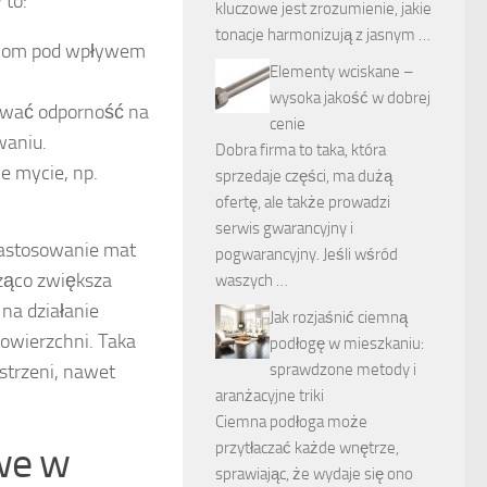
 to:
kluczowe jest zrozumienie, jakie
tonacje harmonizują z jasnym …
eniom pod wpływem
Elementy wciskane –
wysoka jakość w dobrej
zywać odporność na
cenie
waniu.
Dobra firma to taka, która
e mycie, np.
sprzedaje części, ma dużą
ofertę, ale także prowadzi
serwis gwarancyjny i
 Zastosowanie mat
pogwarancyjny. Jeśli wśród
ząco zwiększa
waszych …
 na działanie
Jak rozjaśnić ciemną
powierzchni. Taka
podłogę w mieszkaniu:
strzeni, nawet
sprawdzone metody i
aranżacyjne triki
Ciemna podłoga może
twe w
przytłaczać każde wnętrze,
sprawiając, że wydaje się ono