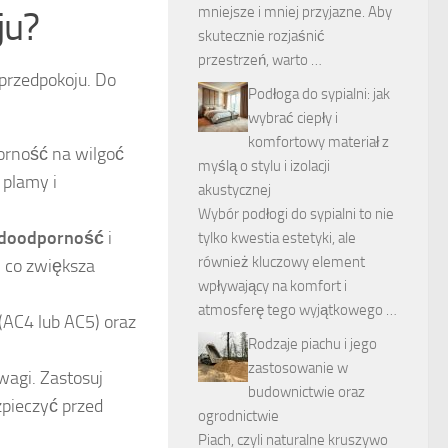
mniejsze i mniej przyjazne. Aby
ju?
skutecznie rozjaśnić
przestrzeń, warto …
przedpokoju. Do
Podłoga do sypialni: jak
wybrać ciepły i
komfortowy materiał z
orność na wilgoć
myślą o stylu i izolacji
 plamy i
akustycznej
Wybór podłogi do sypialni to nie
doodporność
i
tylko kwestia estetyki, ale
również kluczowy element
, co zwiększa
wpływający na komfort i
atmosferę tego wyjątkowego …
 (AC4 lub AC5) oraz
Rodzaje piachu i jego
zastosowanie w
wagi. Zastosuj
budownictwie oraz
zpieczyć przed
ogrodnictwie
Piach, czyli naturalne kruszywo