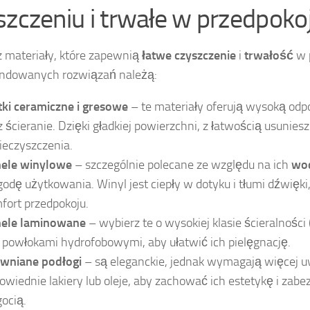
szczeniu i trwałe w przedpoko
 materiały, które zapewnią
łatwe czyszczenie
i
trwałość
w 
ndowanych rozwiązań należą:
tki ceramiczne i gresowe
– te materiały oferują wysoką odp
z ścieranie. Dzięki gładkiej powierzchni, z łatwością usuniesz
ieczyszczenia.
ele winylowe
– szczególnie polecane ze względu na ich
wo
odę użytkowania. Winyl jest ciepły w dotyku i tłumi dźwięki
fort przedpokoju.
ele laminowane
– wybierz te o wysokiej klasie ścieralności
z powłokami hydrofobowymi, aby ułatwić ich pielęgnację.
wniane podłogi
– są eleganckie, jednak wymagają więcej u
owiednie lakiery lub oleje, aby zachować ich estetykę i zabe
gocią.