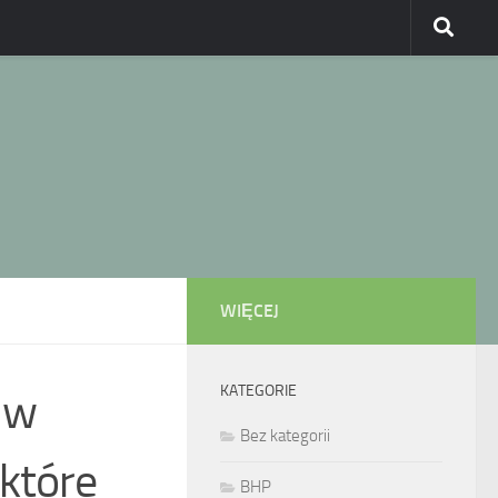
WIĘCEJ
KATEGORIE
 w
Bez kategorii
 które
BHP