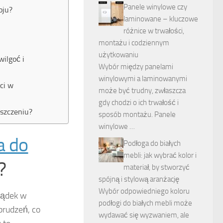
Panele winylowe czy
oju?
laminowane – kluczowe
różnice w trwałości,
montażu i codziennym
użytkowaniu
wilgoć i
Wybór między panelami
winylowymi a laminowanymi
ci w
może być trudny, zwłaszcza
gdy chodzi o ich trwałość i
yszczeniu?
sposób montażu. Panele
winylowe …
a do
Podłoga do białych
mebli: jak wybrać kolor i
?
materiał, by stworzyć
spójną i stylową aranżację
Wybór odpowiedniego koloru
ządek w
podłogi do białych mebli może
brudzeń, co
wydawać się wyzwaniem, ale