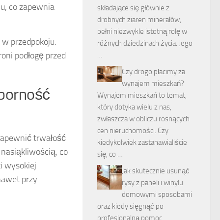
lu, co zapewnia
składające się głównie z
drobnych ziaren minerałów,
pełni niezwykle istotną rolę w
 w przedpokoju.
różnych dziedzinach życia. Jego
roni podłogę przed
…
Czy drogo płacimy za
wynajem mieszkań?
dporność
Wynajem mieszkań to temat,
który dotyka wielu z nas,
zwłaszcza w obliczu rosnących
cen nieruchomości. Czy
zapewnić trwałość
kiedykolwiek zastanawialiście
 nasiąkliwością, co
się, co …
i wysokiej
Jak skutecznie usunąć
 nawet przy
rysy z paneli i winylu
domowymi sposobami
oraz kiedy sięgnąć po
profesjonalną pomoc