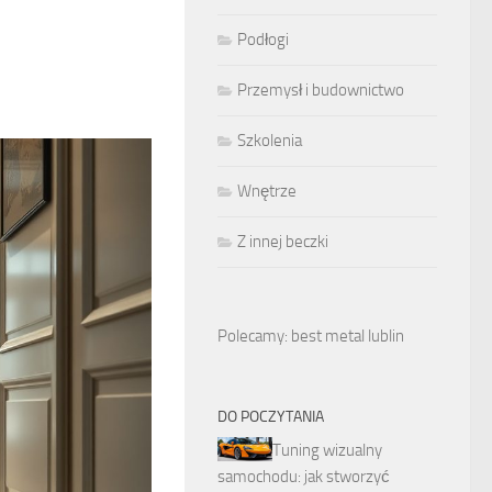
Podłogi
Przemysł i budownictwo
Szkolenia
Wnętrze
Z innej beczki
Polecamy: best metal lublin
DO POCZYTANIA
Tuning wizualny
samochodu: jak stworzyć