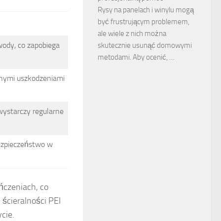
Rysy na panelach i winylu mogą
być frustrującym problemem,
ale wiele z nich można
wody, co zapobiega
skutecznie usunąć domowymi
metodami. Aby ocenić, …
nnymi uszkodzeniami
wystarczy regularne
ezpieczeństwo w
ńczeniach, co
ścieralności PEI
cie.