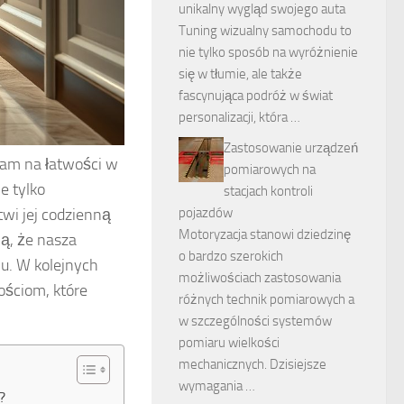
unikalny wygląd swojego auta
Tuning wizualny samochodu to
nie tylko sposób na wyróżnienie
się w tłumie, ale także
fascynująca podróż w świat
personalizacji, która …
Zastosowanie urządzeń
nam na łatwości w
pomiarowych na
e tylko
stacjach kontroli
twi jej codzienną
pojazdów
Motoryzacja stanowi dziedzinę
ą, że nasza
o bardzo szerokich
u. W kolejnych
możliwościach zastosowania
ościom, które
różnych technik pomiarowych a
w szczególności systemów
pomiaru wielkości
mechanicznych. Dzisiejsze
wymagania …
?