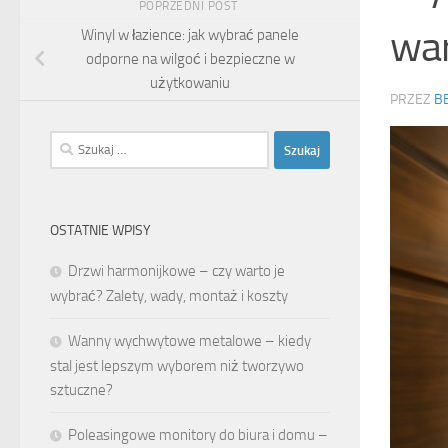
POPRZEDNI POST
war
Winyl w łazience: jak wybrać panele
odporne na wilgoć i bezpieczne w
użytkowaniu
PRZEZ
B
Szukaj:
OSTATNIE WPISY
Drzwi harmonijkowe – czy warto je
wybrać? Zalety, wady, montaż i koszty
Wanny wychwytowe metalowe – kiedy
stal jest lepszym wyborem niż tworzywo
sztuczne?
Poleasingowe monitory do biura i domu –