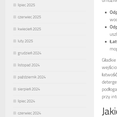
umożliw
lipiec 2025
Odp
czerwiec 2025
wod
Odp
kwiecień 2025
usz
Łat
luty 2025
mop
grudzień 2024
Gładkie
listopad 2024
wejścio
łatwość
październik 2024
deterge
podłoga
sierpień 2024
przy in
lipiec 2024
Jak
czerwiec 2024