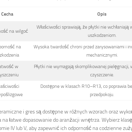
Cecha
Opis
Właściwości sprawiają, że płytki nie wchłaniają 
ość na wilgoć
uszkodzeniom.
porność na
Wysoka twardość chroni przed zarysowaniami i i
zkodzenia
mechanicznymi.
atwość w
Płytki nie wymagają skomplikowanej pielęgnacji, 
yszczeniu
czyszczenie.
aściwości
Dostępne w klasach R10–R13, co poprawia b
ypoślizgowe
przedpokoju.
ceramiczne i gres są dostępne w różnych wzorach oraz wyko
 na łatwe dopasowanie do aranżacji wnętrza. Wybierz klasę 
omie IV lub V, aby zapewnić ich odporność na codzienne zuży