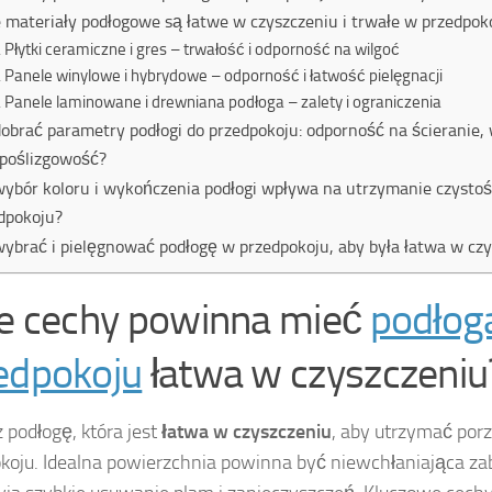
e materiały podłogowe są łatwe w czyszczeniu i trwałe w przedpok
Płytki ceramiczne i gres – trwałość i odporność na wilgoć
Panele winylowe i hybrydowe – odporność i łatwość pielęgnacji
Panele laminowane i drewniana podłoga – zalety i ograniczenia
dobrać parametry podłogi do przedpokoju: odporność na ścieranie, 
poślizgowość?
wybór koloru i wykończenia podłogi wpływa na utrzymanie czystoś
dpokoju?
wybrać i pielęgnować podłogę w przedpokoju, aby była łatwa w cz
ie cechy powinna mieć
podłog
edpokoju
łatwa w czyszczeniu
 podłogę, która jest
łatwa w czyszczeniu
, aby utrzymać por
koju. Idealna powierzchnia powinna być niewchłaniająca za