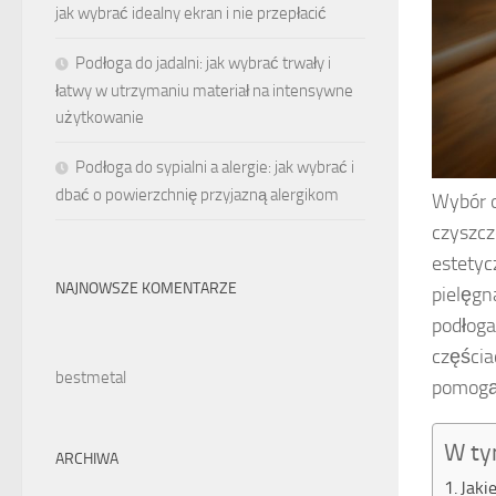
jak wybrać idealny ekran i nie przepłacić
Podłoga do jadalni: jak wybrać trwały i
łatwy w utrzymaniu materiał na intensywne
użytkowanie
Podłoga do sypialni a alergie: jak wybrać i
dbać o powierzchnię przyjazną alergikom
Wybór 
czyszcz
estetyc
NAJNOWSZE KOMENTARZE
pielęgn
podłoga
częścia
bestmetal
pomogą
W ty
ARCHIWA
Jaki