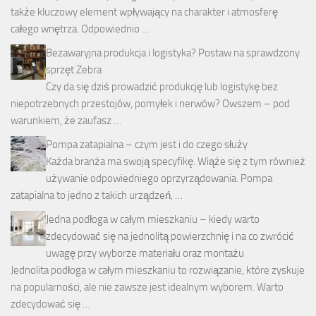
także kluczowy element wpływający na charakter i atmosferę
całego wnętrza. Odpowiednio …
Bezawaryjna produkcja i logistyka? Postaw na sprawdzony
sprzęt Zebra
Czy da się dziś prowadzić produkcję lub logistykę bez
niepotrzebnych przestojów, pomyłek i nerwów? Owszem – pod
warunkiem, że zaufasz …
Pompa zatapialna – czym jest i do czego służy
Każda branża ma swoją specyfikę. Wiąże się z tym również
używanie odpowiedniego oprzyrządowania. Pompa
zatapialna to jedno z takich urządzeń, …
Jedna podłoga w całym mieszkaniu – kiedy warto
zdecydować się na jednolitą powierzchnię i na co zwrócić
uwagę przy wyborze materiału oraz montażu
Jednolita podłoga w całym mieszkaniu to rozwiązanie, które zyskuje
na popularności, ale nie zawsze jest idealnym wyborem. Warto
zdecydować się …