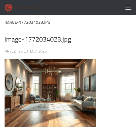
Skip to content
IMAGE-1772034023.JPG
image-1772034023.jpg
PRZEZ
·
25 LUTEGO 2026