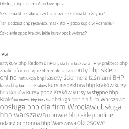
Obsługa bhp dla firm Wrocław: ppoż
Szkolenia bhp kraków, czy też może szkolenia bhp Gdynia?
Tania odzież bhp rękawice, maski itd. – gdzie kupić w Poznaniu?
Szkolenia ppoż Kraków jakie kursy ppoż wybrać?
TAGI
artykuły bhp Radom
bhp
BHP
BHP w praktyce
bhp dla firm kraków
buty bhp sklep
znaki informacyjne
bhp znaki zakazu
online
kasety ścienne z taśmami BHP
instrukcje bhp
kurs inspektora bhp kraków
kursy
kaski bhp
kurs bhp Kraków
kursy ppoż Kraków
kursy wstępne bhp
bhp Kraków
Kraków
obsługa bhp dla firm Warszawa
nadzór bhp kraków
obsługa bhp dla firm Wrocław
obsługa
bhp warszawa
obuwie bhp sklep online
okresowe
odzież ochronna bhp Warszawa