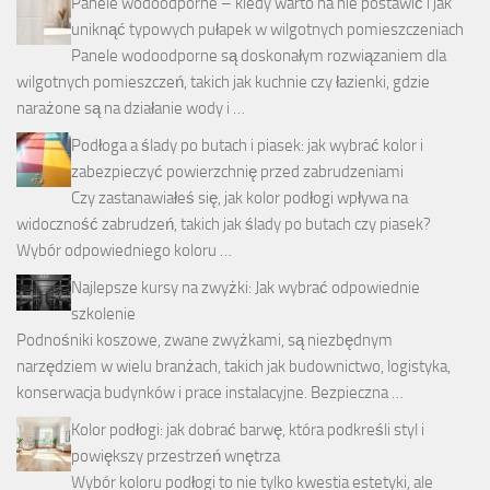
Panele wodoodporne – kiedy warto na nie postawić i jak
uniknąć typowych pułapek w wilgotnych pomieszczeniach
Panele wodoodporne są doskonałym rozwiązaniem dla
wilgotnych pomieszczeń, takich jak kuchnie czy łazienki, gdzie
narażone są na działanie wody i …
Podłoga a ślady po butach i piasek: jak wybrać kolor i
zabezpieczyć powierzchnię przed zabrudzeniami
Czy zastanawiałeś się, jak kolor podłogi wpływa na
widoczność zabrudzeń, takich jak ślady po butach czy piasek?
Wybór odpowiedniego koloru …
Najlepsze kursy na zwyżki: Jak wybrać odpowiednie
szkolenie
Podnośniki koszowe, zwane zwyżkami, są niezbędnym
narzędziem w wielu branżach, takich jak budownictwo, logistyka,
konserwacja budynków i prace instalacyjne. Bezpieczna …
Kolor podłogi: jak dobrać barwę, która podkreśli styl i
powiększy przestrzeń wnętrza
Wybór koloru podłogi to nie tylko kwestia estetyki, ale