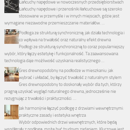
Łańcuchy napędowe w nowoczesnych przedsiębiorstwach
Łańcuchy napędowe i przenośniki łańcuchowe są szeroko
stosowane w przemyśle i w innych miejscach, gdzie jest
wymagane niezawodne przemieszczanie materiałów. …
Podłoga ze strukturą synchroniczną: jak działa technologia i
co wpływa na trwałość oraz naturalny efekt drewna
Podłogi ze strukturą synchroniczną to coraz popularniejszy
wybór, który łączy estetykę i funkcjonalność. Ta zaawansowana
technologia daje możliwość uzyskania realistycznego …
Gres drewnopodobny na podłodze w mieszkaniu: jak
wybrać i układać, by łączyć trwałość z naturalnym stylem
Gres drewnopodobny to doskonały wybór dla tych, którzy
pragną uzyskać wygląd naturalnego drewna, jednocześnie nie
rezygnując z trwałości i praktyczności. …
Jak harmonijnie łączyć podłogę z drzwiami wewnętrznymi:
praktyczne zasady i estetyka wnętrza
Wybór odpowiednich drzwi wewnętrznych, które będą
współgrały z podłogą, może być trudnym zadaniem. Kluczowe jest,