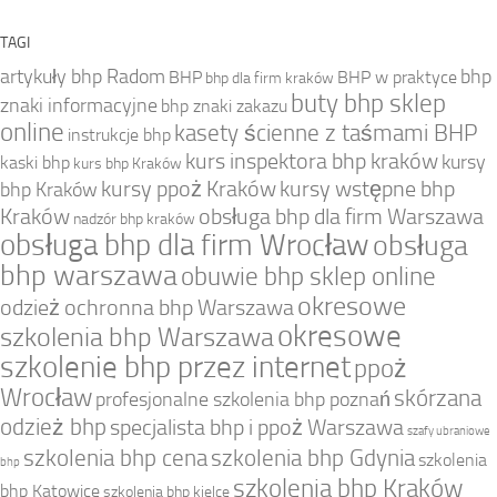
TAGI
artykuły bhp Radom
bhp
BHP
BHP w praktyce
bhp dla firm kraków
buty bhp sklep
znaki informacyjne
bhp znaki zakazu
online
kasety ścienne z taśmami BHP
instrukcje bhp
kurs inspektora bhp kraków
kursy
kaski bhp
kurs bhp Kraków
kursy ppoż Kraków
kursy wstępne bhp
bhp Kraków
Kraków
obsługa bhp dla firm Warszawa
nadzór bhp kraków
obsługa bhp dla firm Wrocław
obsługa
bhp warszawa
obuwie bhp sklep online
okresowe
odzież ochronna bhp Warszawa
okresowe
szkolenia bhp Warszawa
szkolenie bhp przez internet
ppoż
Wrocław
skórzana
profesjonalne szkolenia bhp poznań
odzież bhp
specjalista bhp i ppoż Warszawa
szafy ubraniowe
szkolenia bhp cena
szkolenia bhp Gdynia
szkolenia
bhp
szkolenia bhp Kraków
bhp Katowice
szkolenia bhp kielce