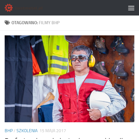
Skip to content
OTAGOWANO:
FILMY BHP
BHP
/
SZKOLENIA
15 MAJA 2017