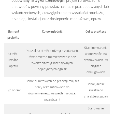
budowlanym/wykończeniowym:
projekt i prowadzenie
przewodów powinny powstać na etapie prac budowlanych lub
wykończeniowych, z uwzględnieniem wysokości montażu,
przebiegu instalacji oraz dostępności montażowej opraw.
Element
Co uwzględnić
Cel w praktyce
projektu
Stabilne warunki
Podział na strefy o różnych zadaniach;
Strefy i
widoczności na
równomierne rozmieszczenie bez
rozkład
stanowiskach i w
tworzenia zbyt intensywnych
opraw
ciągach
pojedynczych ognisk
obsługowych
Dobór punktowych do precyzji miejsca
Dobór jakości
pracy oraz sufitowych do
Typ opraw
światła do
równomiernego oświetlenia dużej
charakteru zadań
przestrzeni
Sterowanie