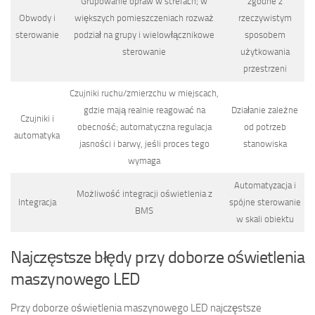
Grupowanie opraw w strefach; w
zgodne z
Obwody i
większych pomieszczeniach rozważ
rzeczywistym
sterowanie
podział na grupy i wielowłącznikowe
sposobem
sterowanie
użytkowania
przestrzeni
Czujniki ruchu/zmierzchu w miejscach,
gdzie mają realnie reagować na
Działanie zależne
Czujniki i
obecność; automatyczna regulacja
od potrzeb
automatyka
jasności i barwy, jeśli proces tego
stanowiska
wymaga
Automatyzacja i
Możliwość integracji oświetlenia z
Integracja
spójne sterowanie
BMS
w skali obiektu
Najczęstsze błędy przy doborze oświetlenia
maszynowego LED
Przy doborze oświetlenia maszynowego LED najczęstsze