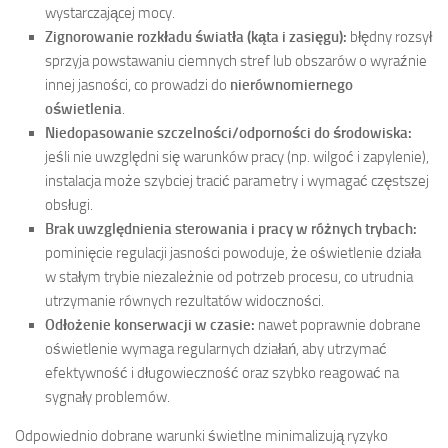
wystarczającej mocy.
Zignorowanie rozkładu światła (kąta i zasięgu):
błędny rozsył
sprzyja powstawaniu ciemnych stref lub obszarów o wyraźnie
innej jasności, co prowadzi do
nierównomiernego
oświetlenia
.
Niedopasowanie szczelności/odporności do środowiska:
jeśli nie uwzględni się warunków pracy (np. wilgoć i zapylenie),
instalacja może szybciej tracić parametry i wymagać częstszej
obsługi.
Brak uwzględnienia sterowania i pracy w różnych trybach:
pominięcie regulacji jasności powoduje, że oświetlenie działa
w stałym trybie niezależnie od potrzeb procesu, co utrudnia
utrzymanie równych rezultatów widoczności.
Odłożenie konserwacji w czasie:
nawet poprawnie dobrane
oświetlenie wymaga regularnych działań, aby utrzymać
efektywność i długowieczność oraz szybko reagować na
sygnały problemów.
Odpowiednio dobrane warunki świetlne minimalizują ryzyko