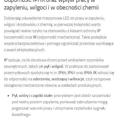
zapyleniu, wilgoci i w obecności chemii
Dobierając oświetlenie maszynowe LED do pracy w zapyleniu,
wilgoci i środowisku z chemią, w pierwszej kolejności warto
powiązać realne ryzyko na stanowisku z klasami ochrony
IP
(szczelność) oraz
IK
(odporność mechaniczna). Takie podejście
wspiera bezpieczeństwo i pomaga ograniczać przestoje wynikające
z awarii eksploatacyjnych.
IP
opisuje, na ile obudowa chroni przed wnikaniem czynników
zewnętrznych, takich jak
pył
i
wilgoć
. W praktyce do zastosowań
przemysłowych spotyka się m.in.
IP65
,
IP67
oraz
IP69
.
IK
odnosi się
do odporności na
uderzenia, wstrząsy i wibracje
, czyli na typowe
obciążenia mechaniczne obecne w zakładach produkcyjnych.
Pył, wióry i cząstki stałe:
priorytetem jest dobór szczelności
pod realny poziom zapylenia, ponieważ zabrudzenia mogą
pogarszać warunki pracy i utrzymanie czytelności sygnału
świetlnego.