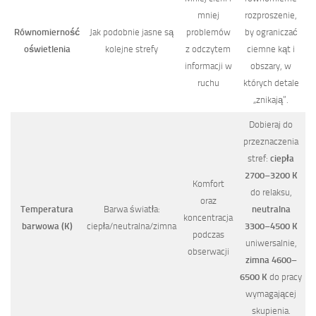
mniej
rozproszenie,
Równomierność
Jak podobnie jasne są
problemów
by ograniczać
oświetlenia
kolejne strefy
z odczytem
ciemne kąt i
informacji w
obszary, w
ruchu
których detale
„znikają”.
Dobieraj do
przeznaczenia
stref:
ciepła
2700–3200 K
Komfort
do relaksu,
oraz
Temperatura
Barwa światła:
neutralna
koncentracja
barwowa (K)
ciepła/neutralna/zimna
3300–4500 K
podczas
uniwersalnie,
obserwacji
zimna 4600–
6500 K
do pracy
wymagającej
skupienia.