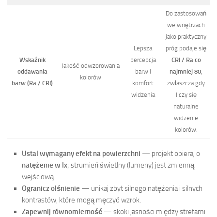
Do zastosowań
we wnętrzach
jako praktyczny
Lepsza
próg podaje się
Wskaźnik
percepcja
CRI / Ra co
Jakość odwzorowania
oddawania
barw i
najmniej 80
,
kolorów
barw (Ra / CRI)
komfort
zwłaszcza gdy
widzenia
liczy się
naturalne
widzenie
kolorów.
Ustal wymagany efekt na powierzchni
— projekt opieraj o
natężenie w lx
; strumień świetlny (lumeny) jest zmienną
wejściową.
Ogranicz olśnienie
— unikaj zbyt silnego natężenia i silnych
kontrastów, które mogą męczyć wzrok.
Zapewnij równomierność
— skoki jasności między strefami