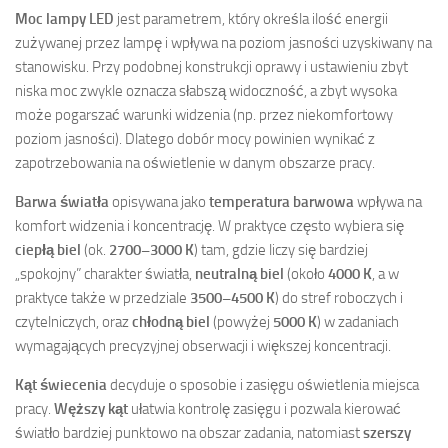
Moc lampy LED
jest parametrem, który określa ilość energii
zużywanej przez lampę i wpływa na poziom jasności uzyskiwany na
stanowisku. Przy podobnej konstrukcji oprawy i ustawieniu zbyt
niska moc zwykle oznacza słabszą widoczność, a zbyt wysoka
może pogarszać warunki widzenia (np. przez niekomfortowy
poziom jasności). Dlatego dobór mocy powinien wynikać z
zapotrzebowania na oświetlenie w danym obszarze pracy.
Barwa światła
opisywana jako
temperatura barwowa
wpływa na
komfort widzenia i koncentrację. W praktyce często wybiera się
ciepłą biel
(ok.
2700–3000 K
) tam, gdzie liczy się bardziej
„spokojny” charakter światła,
neutralną biel
(około
4000 K
, a w
praktyce także w przedziale
3500–4500 K
) do stref roboczych i
czytelniczych, oraz
chłodną biel
(powyżej
5000 K
) w zadaniach
wymagających precyzyjnej obserwacji i większej koncentracji.
Kąt świecenia
decyduje o sposobie i zasięgu oświetlenia miejsca
pracy.
Węższy kąt
ułatwia kontrolę zasięgu i pozwala kierować
światło bardziej punktowo na obszar zadania, natomiast
szerszy