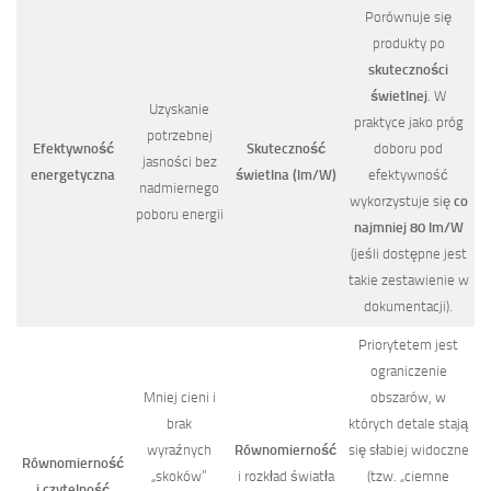
Porównuje się
produkty po
skuteczności
świetlnej
. W
Uzyskanie
praktyce jako próg
potrzebnej
Efektywność
Skuteczność
doboru pod
jasności bez
energetyczna
świetlna (lm/W)
efektywność
nadmiernego
wykorzystuje się
co
poboru energii
najmniej 80 lm/W
(jeśli dostępne jest
takie zestawienie w
dokumentacji).
Priorytetem jest
ograniczenie
Mniej cieni i
obszarów, w
brak
których detale stają
wyraźnych
Równomierność
się słabiej widoczne
Równomierność
„skoków”
i rozkład światła
(tzw. „ciemne
i czytelność