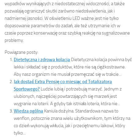
wypadków wynikających z niedostatecznej widoczności, a także
pozwalają ograniczyć skutki zarówno niedoświetlenia, jak i
nadmiernej jasności. W oświetleniu LED ważne jest nie tylko
dopasowanie parametrów do zadań, ale też utrzymanie ich w
czasie poprzez konserwację oraz szybką reakcję na sygnalizowane
problemy.
Powiązane posty:
Dietetyczna i zdrowa kolacja
Dietetyczna kolacja powinna być
lekka i składać się z produktów, które nie są ciężkostrawne.
Aby nasz organizm nie musiał przemęczać się w trakcie...
Jak dostać Extra Pensję co miesiąc od Totalizatora
Sportowego?
Ludzie lubią i potrzebują marzyć. Jednym z
ulubionych, najczęściej powtarzających się marzeń jest
wygranie na loterii. A gdyby tak istniała loteria, która nie...
Wiedza ogólna
Kaniula dożylna. Standardowa nazwa to
wenflon, potocznie znana wielu użytkownikom, tym którzy na
co dzień wykonują wkłucia, jak i przeciętnemu laikowi, który
tylko...