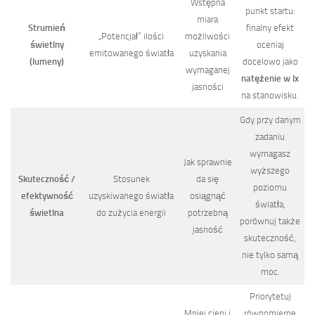
Wstępna
punkt startu:
miara
Strumień
finalny efekt
„Potencjał” ilości
możliwości
świetlny
oceniaj
emitowanego światła
uzyskania
(lumeny)
docelowo jako
wymaganej
natężenie w lx
jasności
na stanowisku.
Gdy przy danym
zadaniu
wymagasz
Jak sprawnie
wyższego
Skuteczność /
Stosunek
da się
poziomu
efektywność
uzyskiwanego światła
osiągnąć
światła,
świetlna
do zużycia energii
potrzebną
porównuj także
jasność
skuteczność,
nie tylko samą
moc.
Priorytetuj
Mniej cieni i
równomierne