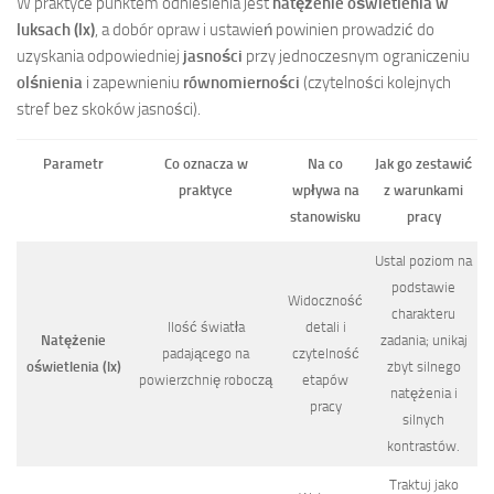
W praktyce punktem odniesienia jest
natężenie oświetlenia w
luksach (lx)
, a dobór opraw i ustawień powinien prowadzić do
uzyskania odpowiedniej
jasności
przy jednoczesnym ograniczeniu
olśnienia
i zapewnieniu
równomierności
(czytelności kolejnych
stref bez skoków jasności).
Parametr
Co oznacza w
Na co
Jak go zestawić
praktyce
wpływa na
z warunkami
stanowisku
pracy
Ustal poziom na
podstawie
Widoczność
charakteru
Ilość światła
detali i
Natężenie
zadania; unikaj
padającego na
czytelność
oświetlenia (lx)
zbyt silnego
powierzchnię roboczą
etapów
natężenia i
pracy
silnych
kontrastów.
Traktuj jako