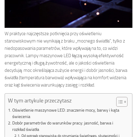
W praktyce najczęstsze potknięcia przy oświetleniu
stanowiskowym nie wynikają z braku „mocnego światła”, tylko z
niedopasowania parametrów, które wpływają na to, co widzi
pracownik. Lampy maszynowe LED łączą wysoką efektywność
energetyczną i długą żywotność, ale o jakości oświetlenia
decydują: moc określająca zużycie energii i dobór jasności, barwa
światła (temperatura barwowa) wpływająca na komfort widzenia
oraz kąt świecenia warunkujący zasięg i rozkład.
W tym artykule przeczytasz
Oświetlenie maszynowe LED: znaczenie mocy, barwy i kąta
świecenia
Dobór parametrów do warunków pracy: jasność, barwa i
rozkład światła
Od potrzeb stanowiska do strumienia świetlnego, skuteczności i