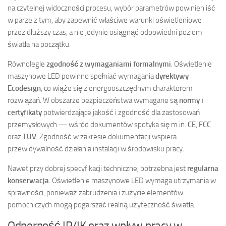
na czytelnej widoczności procesu, wybór parametrów powinien iść
w parze z tym, aby zapewnić właściwe warunki oświetleniowe
przez dłuższy czas, a nie jedynie osiągnąć odpowiedni poziom
światła na początku.
Równolegle
zgodność z wymaganiami formalnymi
. Oświetlenie
maszynowe LED powinno spełniać wymagania
dyrektywy
Ecodesign
, co wiąże się z energooszczędnym charakterem
rozwiązań. W obszarze bezpieczeństwa wymagane są
normy i
certyfikaty
potwierdzające jakość i zgodność dla zastosowań
przemysłowych — wśród dokumentów spotyka się m.in.
CE
,
FCC
oraz
TÜV
. Zgodność w zakresie dokumentacji wspiera
przewidywalność działania instalacji w środowisku pracy.
Nawet przy dobrej specyfikacji technicznej potrzebna jest
regularna
konserwacja
. Oświetlenie maszynowe LED wymaga utrzymania w
sprawności, ponieważ zabrudzenia i zużycie elementów
pomocniczych mogą pogarszać realną użyteczność światła.
Odporność IP/IK oraz wpływ pracy w