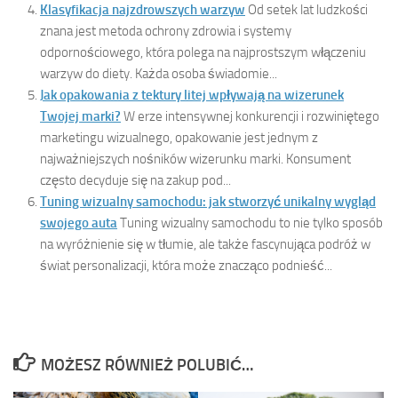
Klasyfikacja najzdrowszych warzyw
Od setek lat ludzkości
znana jest metoda ochrony zdrowia i systemy
odpornościowego, która polega na najprostszym włączeniu
warzyw do diety. Każda osoba świadomie...
Jak opakowania z tektury litej wpływają na wizerunek
Twojej marki?
W erze intensywnej konkurencji i rozwiniętego
marketingu wizualnego, opakowanie jest jednym z
najważniejszych nośników wizerunku marki. Konsument
często decyduje się na zakup pod...
Tuning wizualny samochodu: jak stworzyć unikalny wygląd
swojego auta
Tuning wizualny samochodu to nie tylko sposób
na wyróżnienie się w tłumie, ale także fascynująca podróż w
świat personalizacji, która może znacząco podnieść...
MOŻESZ RÓWNIEŻ POLUBIĆ…