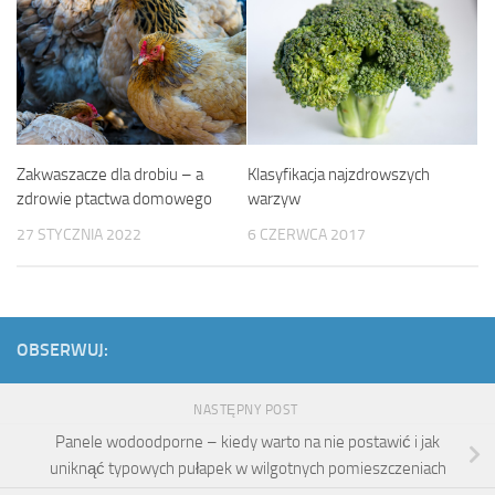
Klasyfikacja najzdrowszych
Zakwaszacze dla drobiu – a
warzyw
zdrowie ptactwa domowego
6 CZERWCA 2017
27 STYCZNIA 2022
OBSERWUJ:
NASTĘPNY POST
Panele wodoodporne – kiedy warto na nie postawić i jak
uniknąć typowych pułapek w wilgotnych pomieszczeniach