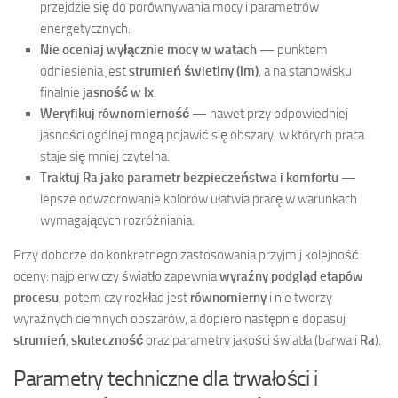
przejdzie się do porównywania mocy i parametrów
energetycznych.
Nie oceniaj wyłącznie mocy w watach
— punktem
odniesienia jest
strumień świetlny (lm)
, a na stanowisku
finalnie
jasność w lx
.
Weryfikuj równomierność
— nawet przy odpowiedniej
jasności ogólnej mogą pojawić się obszary, w których praca
staje się mniej czytelna.
Traktuj Ra jako parametr bezpieczeństwa i komfortu
—
lepsze odwzorowanie kolorów ułatwia pracę w warunkach
wymagających rozróżniania.
Przy doborze do konkretnego zastosowania przyjmij kolejność
oceny: najpierw czy światło zapewnia
wyraźny podgląd etapów
procesu
, potem czy rozkład jest
równomierny
i nie tworzy
wyraźnych ciemnych obszarów, a dopiero następnie dopasuj
strumień
,
skuteczność
oraz parametry jakości światła (barwa i
Ra
).
Parametry techniczne dla trwałości i