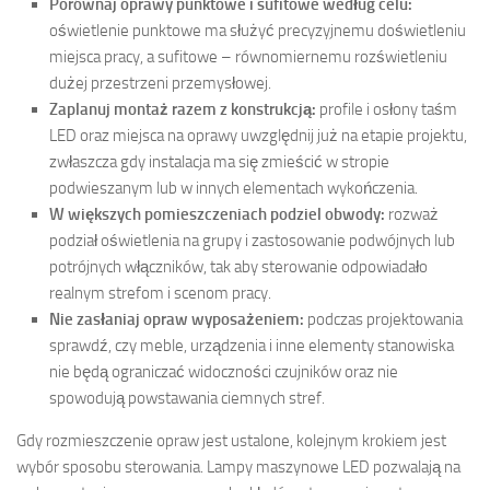
Porównaj oprawy punktowe i sufitowe według celu:
oświetlenie punktowe ma służyć precyzyjnemu doświetleniu
miejsca pracy, a sufitowe – równomiernemu rozświetleniu
dużej przestrzeni przemysłowej.
Zaplanuj montaż razem z konstrukcją:
profile i osłony taśm
LED oraz miejsca na oprawy uwzględnij już na etapie projektu,
zwłaszcza gdy instalacja ma się zmieścić w stropie
podwieszanym lub w innych elementach wykończenia.
W większych pomieszczeniach podziel obwody:
rozważ
podział oświetlenia na grupy i zastosowanie podwójnych lub
potrójnych włączników, tak aby sterowanie odpowiadało
realnym strefom i scenom pracy.
Nie zasłaniaj opraw wyposażeniem:
podczas projektowania
sprawdź, czy meble, urządzenia i inne elementy stanowiska
nie będą ograniczać widoczności czujników oraz nie
spowodują powstawania ciemnych stref.
Gdy rozmieszczenie opraw jest ustalone, kolejnym krokiem jest
wybór sposobu sterowania. Lampy maszynowe LED pozwalają na