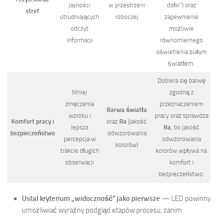
jasności
w przestrzeni
dołki”) oraz
stref
utrudniających
roboczej
zapewnienie
odczyt
możliwie
informacji
równomiernego
oświetlenia białym
światłem.
Dobiera się barwę
Mniej
zgodną z
zmęczenia
przeznaczeniem
Barwa światła
wzroku i
pracy oraz sprawdza
Komfort pracy i
oraz
Ra
(jakość
lepsza
Ra
, bo jakość
bezpieczeństwo
odwzorowania
percepcja w
odwzorowania
kolorów)
trakcie długich
kolorów wpływa na
obserwacji
komfort i
bezpieczeństwo.
Ustal kryterium „widoczność” jako pierwsze
— LED powinny
umożliwiać wyraźny podgląd etapów procesu, zanim