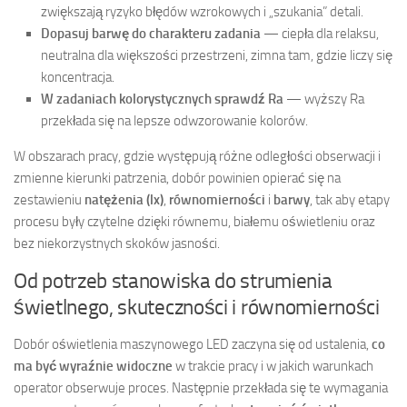
zwiększają ryzyko błędów wzrokowych i „szukania” detali.
Dopasuj barwę do charakteru zadania
— ciepła dla relaksu,
neutralna dla większości przestrzeni, zimna tam, gdzie liczy się
koncentracja.
W zadaniach kolorystycznych sprawdź Ra
— wyższy Ra
przekłada się na lepsze odwzorowanie kolorów.
W obszarach pracy, gdzie występują różne odległości obserwacji i
zmienne kierunki patrzenia, dobór powinien opierać się na
zestawieniu
natężenia (lx)
,
równomierności
i
barwy
, tak aby etapy
procesu były czytelne dzięki równemu, białemu oświetleniu oraz
bez niekorzystnych skoków jasności.
Od potrzeb stanowiska do strumienia
świetlnego, skuteczności i równomierności
Dobór oświetlenia maszynowego LED zaczyna się od ustalenia,
co
ma być wyraźnie widoczne
w trakcie pracy i w jakich warunkach
operator obserwuje proces. Następnie przekłada się te wymagania