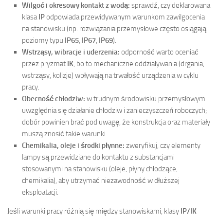
Wilgoć i okresowy kontakt z wodą:
sprawdź, czy deklarowana
klasa
IP
odpowiada przewidywanym warunkom zawilgocenia
na stanowisku (np. rozwiązania przemysłowe często osiągają
poziomy typu
IP65
,
IP67
,
IP69
).
Wstrząsy, wibracje i uderzenia:
odporność warto oceniać
przez pryzmat
IK
, bo to mechaniczne oddziaływania (drgania,
wstrząsy, kolizje) wpływają na trwałość urządzenia w cyklu
pracy.
Obecność chłodziw:
w trudnym środowisku przemysłowym
uwzględnia się działanie chłodziw i zanieczyszczeń roboczych;
dobór powinien brać pod uwagę, że konstrukcja oraz materiały
muszą znosić takie warunki.
Chemikalia, oleje i środki płynne:
zweryfikuj, czy elementy
lampy są przewidziane do kontaktu z substancjami
stosowanymi na stanowisku (oleje, płyny chłodzące,
chemikalia), aby utrzymać niezawodność w dłuższej
eksploatacji.
Jeśli warunki pracy różnią się między stanowiskami, klasy
IP/IK