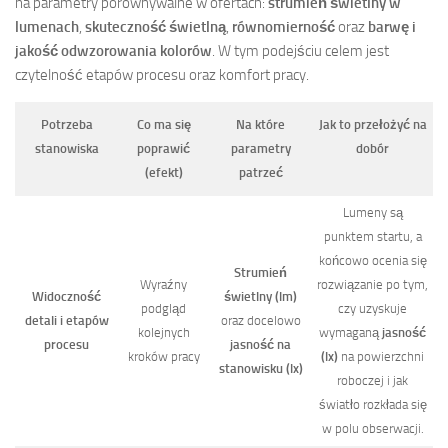
na parametry porównywalne w ofertach:
strumień świetlny w
lumenach
,
skuteczność świetlną
,
równomierność
oraz
barwę i
jakość odwzorowania kolorów
. W tym podejściu celem jest
czytelność etapów procesu oraz komfort pracy.
Potrzeba
Co ma się
Na które
Jak to przełożyć na
stanowiska
poprawić
parametry
dobór
(efekt)
patrzeć
Lumeny są
punktem startu, a
końcowo ocenia się
Strumień
Wyraźny
rozwiązanie po tym,
Widoczność
świetlny (lm)
podgląd
czy uzyskuje
detali i etapów
oraz docelowo
kolejnych
wymaganą
jasność
procesu
jasność na
kroków pracy
(lx)
na powierzchni
stanowisku (lx)
roboczej i jak
światło rozkłada się
w polu obserwacji.