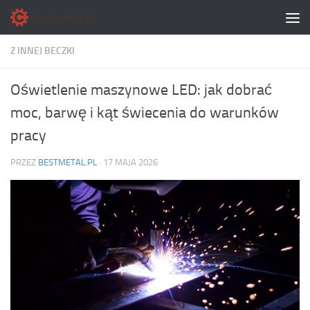
Skip to content
Z INNEJ BECZKI
Oświetlenie maszynowe LED: jak dobrać
moc, barwę i kąt świecenia do warunków
pracy
PRZEZ
BESTMETAL.PL
·
17 MAJA 2026