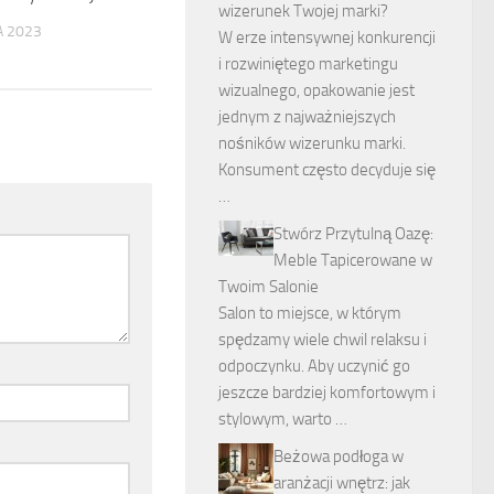
wizerunek Twojej marki?
 2023
W erze intensywnej konkurencji
i rozwiniętego marketingu
wizualnego, opakowanie jest
jednym z najważniejszych
nośników wizerunku marki.
Konsument często decyduje się
…
Stwórz Przytulną Oazę:
Meble Tapicerowane w
Twoim Salonie
Salon to miejsce, w którym
spędzamy wiele chwil relaksu i
odpoczynku. Aby uczynić go
jeszcze bardziej komfortowym i
stylowym, warto …
Beżowa podłoga w
aranżacji wnętrz: jak