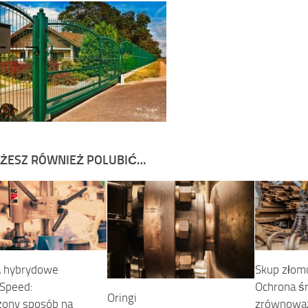
ŻESZ RÓWNIEŻ POLUBIĆ…
a hybrydowe
Skup złomu
Speed:
Ochrona śr
Oringi
ony sposób na
zrównowa