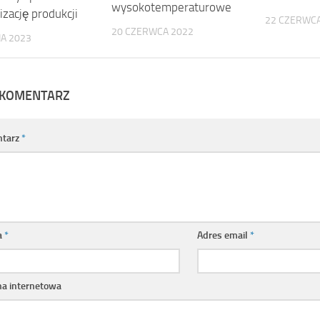
wysokotemperaturowe
izację produkcji
22 CZERWCA
20 CZERWCA 2022
IA 2023
 KOMENTARZ
tarz
*
a
*
Adres email
*
na internetowa