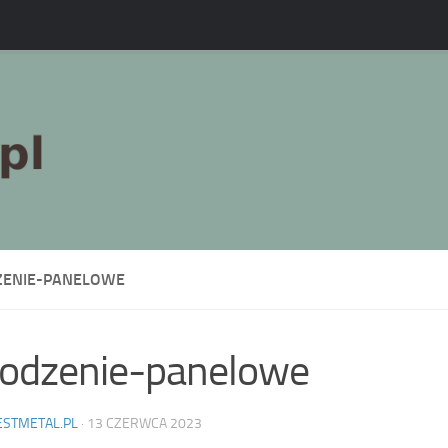
ENIE-PANELOWE
odzenie-panelowe
ESTMETAL.PL
·
13 CZERWCA 2023