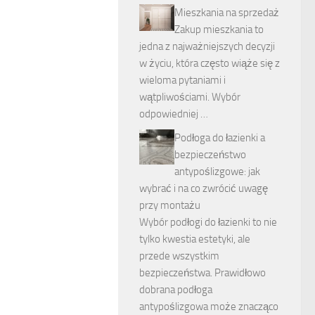
Mieszkania na sprzedaż
Zakup mieszkania to
jedna z najważniejszych decyzji
w życiu, która często wiąże się z
wieloma pytaniami i
wątpliwościami. Wybór
odpowiedniej …
Podłoga do łazienki a
bezpieczeństwo
antypoślizgowe: jak
wybrać i na co zwrócić uwagę
przy montażu
Wybór podłogi do łazienki to nie
tylko kwestia estetyki, ale
przede wszystkim
bezpieczeństwa. Prawidłowo
dobrana podłoga
antypoślizgowa może znacząco