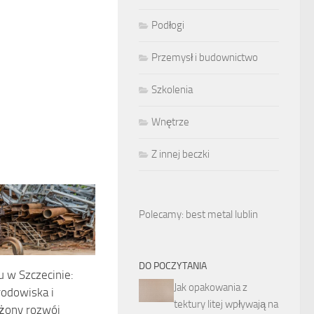
Podłogi
Przemysł i budownictwo
Szkolenia
Wnętrze
Z innej beczki
Polecamy: best metal lublin
DO POCZYTANIA
 w Szczecinie:
Jak opakowania z
odowiska i
tektury litej wpływają na
żony rozwój