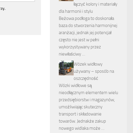
łączyć kolory i materiały
zy.
dla harmonii i stylu
Beżowa podłoga to doskonała
baza do stworzenia harmonijnej
aranżacji, jednak jej potencjał
często nie jest w pełni
wykorzystywany przez
niewłaściwy …
Wózek widłowy
używany – sposób na
oszczędność
Wózki widłowe są
nieodłącznym elementem wielu
przedsiębiorstw i magazynów,
umożliwiając skuteczny
transport i składowanie
towarów. Jednakże zakup
nowego widlaka może …