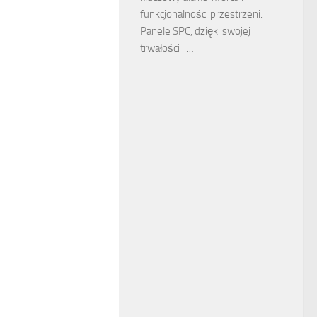
funkcjonalności przestrzeni.
Panele SPC, dzięki swojej
trwałości i …