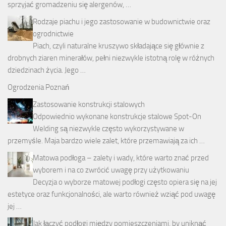
sprzyjać gromadzeniu się alergenów, …
Rodzaje piachu i jego zastosowanie w budownictwie oraz
ogrodnictwie
Piach, czyli naturalne kruszywo składające się głównie z
drobnych ziaren minerałów, pełni niezwykle istotną rolę w różnych
dziedzinach życia. Jego …
Ogrodzenia Poznań
Zastosowanie konstrukcji stalowych
Odpowiednio wykonane konstrukcje stalowe Spot-On
Welding są niezwykle często wykorzystywane w
przemyśle. Maja bardzo wiele zalet, które przemawiają za ich …
Matowa podłoga – zalety i wady, które warto znać przed
wyborem i na co zwrócić uwagę przy użytkowaniu
Decyzja o wyborze matowej podłogi często opiera się na jej
estetyce oraz funkcjonalności, ale warto również wziąć pod uwagę
jej …
Jak łączyć podłogi między pomieszczeniami, by uniknąć