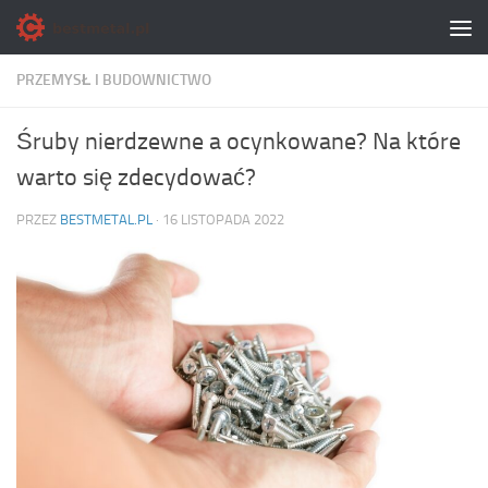
Skip to content
PRZEMYSŁ I BUDOWNICTWO
Śruby nierdzewne a ocynkowane? Na które
warto się zdecydować?
PRZEZ
BESTMETAL.PL
·
16 LISTOPADA 2022