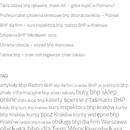
Tania odzież bhp rękawice, maski itd. – gdzie kupić w Poznaniu?
Profesjonalne szkolenia okresowe bhp dla pracowników – Poznań
BHP dla firm – kurs inspektora bhp, nadzór BHP w Krakowie
Szkolenia BHP Włocławek: cena
Ubrania robocze – odzież bhp Warszawa
Tablice bhp – znaki ostrzegawcze, znaki zakazu
TAGI
artykuły bhp Radom
bhp
BHP
BHP w praktyce
bhp dla firm kraków
buty bhp sklep
znaki informacyjne
bhp znaki zakazu
online
kasety ścienne z taśmami BHP
instrukcje bhp
kurs inspektora bhp kraków
kursy
kaski bhp
kurs bhp Kraków
kursy ppoż Kraków
kursy wstępne bhp
bhp Kraków
Kraków
obsługa bhp dla firm Warszawa
nadzór bhp kraków
obsługa bhp dla firm Wrocław
obsługa